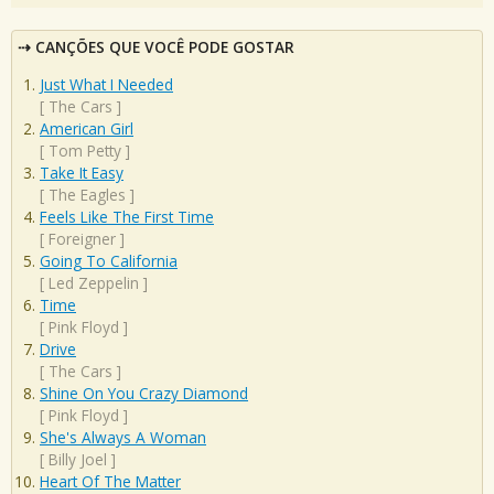
CANÇÕES QUE VOCÊ PODE GOSTAR
Just What I Needed
[
The Cars
]
American Girl
[
Tom Petty
]
Take It Easy
[
The Eagles
]
Feels Like The First Time
[
Foreigner
]
Going To California
[
Led Zeppelin
]
Time
[
Pink Floyd
]
Drive
[
The Cars
]
Shine On You Crazy Diamond
[
Pink Floyd
]
She's Always A Woman
[
Billy Joel
]
Heart Of The Matter