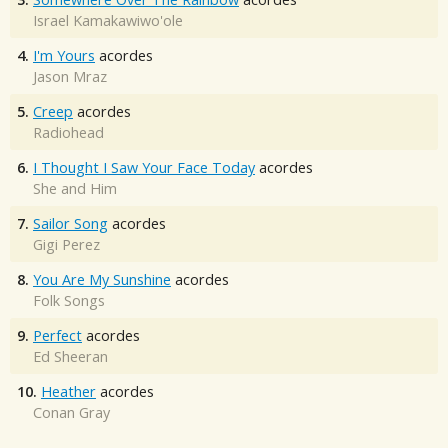
Israel Kamakawiwo'ole
4.
I'm Yours
acordes
Jason Mraz
5.
Creep
acordes
Radiohead
6.
I Thought I Saw Your Face Today
acordes
She and Him
7.
Sailor Song
acordes
Gigi Perez
8.
You Are My Sunshine
acordes
Folk Songs
9.
Perfect
acordes
Ed Sheeran
10.
Heather
acordes
Conan Gray