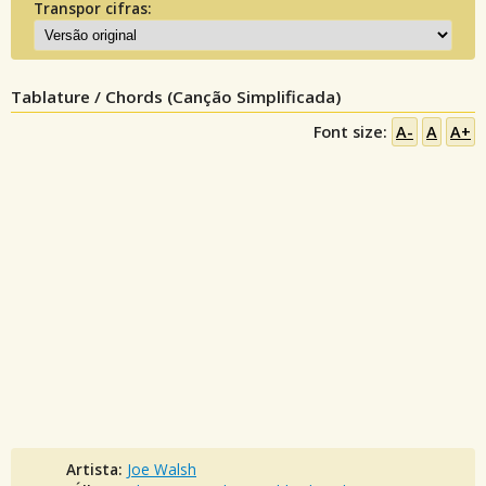
Transpor cifras:
Tablature / Chords (Canção Simplificada)
Font size:
A-
A
A+
Artista:
Joe Walsh