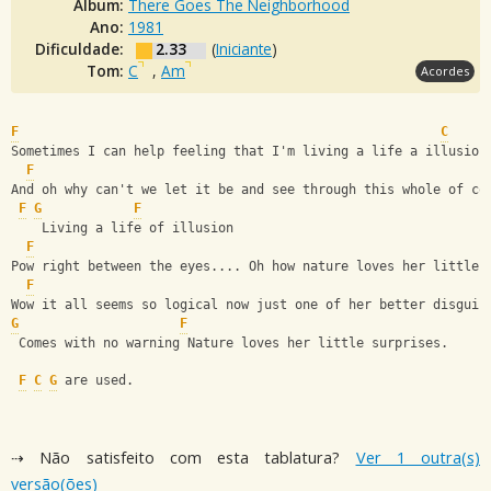
Álbum:
There Goes The Neighborhood
Ano:
1981
Dificuldade:
2.33
(
Iniciante
)
Tom:
C
,
Am
Acordes
F
C
Sometimes I can help feeling that I'm living a life a illusion
F
And oh why can't we let it be and see through this whole of co
F
G
F
    Living a life of illusion
F
Pow right between the eyes.... Oh how nature loves her little 
F
Wow it all seems so logical now just one of her better disguis
G
F
 Comes with no warning Nature loves her little surprises.
F
C
G
 are used.
⇢ Não satisfeito com esta tablatura?
Ver 1 outra(s)
versão(ões)