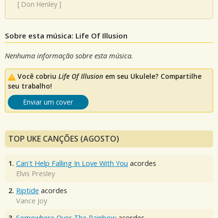
[
Don Henley
]
Sobre esta música: Life Of Illusion
Nenhuma informação sobre esta música.
Você cobriu
Life Of Illusion
em seu Ukulele? Compartilhe
seu trabalho!
Enviar um cover
TOP UKE CANÇÕES (AGOSTO)
1.
Can't Help Falling In Love With You
acordes
Elvis Presley
2.
Riptide
acordes
Vance Joy
3.
Somewhere Over The Rainbow
acordes