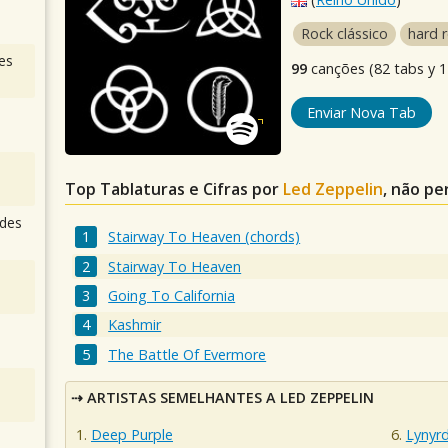
Rock clássico
hard 
es
99
canções (82 tabs y 17
Enviar Nova Tab
Top Tablaturas e Cifras por
Led Zeppelin
, não pe
des
Stairway To Heaven (chords)
Stairway To Heaven
Going To California
Kashmir
The Battle Of Evermore
ARTISTAS SEMELHANTES A LED ZEPPELIN
Deep Purple
Lynyr