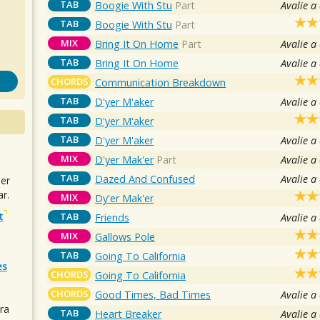
TAB
Boogie With Stu
Part
Avalie a
TAB
Boogie With Stu
Part
MIX
Bring It On Home
Part
Avalie a
TAB
Bring It On Home
Avalie a
CHORDS
Communication Breakdown
TAB
D'yer M'aker
Avalie a
TAB
D'yer M'aker
TAB
D'yer M'aker
Avalie a
MIX
D'yer Mak'er
Part
Avalie a
TAB
Dazed And Confused
Avalie a
uer
r.
MIX
Dy'er Mak'er
t
TAB
Friends
Avalie a
MIX
Gallows Pole
TAB
Going To California
es
CHORDS
Going To California
CHORDS
Good Times, Bad Times
Avalie a
ra
TAB
Heart Breaker
Avalie a