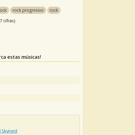
rock
rock progresivo
rock
 cifras)
rca estas músicas!
d Skynyrd