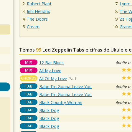
Robert Plant
Lynrd
Jimi Hendrix
The 
The Doors
Zz To
Cream
Grand 
Temos
99
Led Zeppelin
Tabs e cifras de Ukulele
MIX
12 Bar Blues
Avalie a
MIX
All My Love
CHORDS
All Of My Love
Part
TAB
Babe I'm Gonna Leave You
Avalie a
TAB
Babe I'm Gonna Leave You
TAB
Black Country Woman
Avalie a
TAB
Black Dog
TAB
Black Dog
TAB
Black Dog