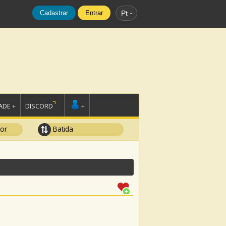
Cadastrar
Entrar
Pt
DE +
DISCORD
+
tor
Batida