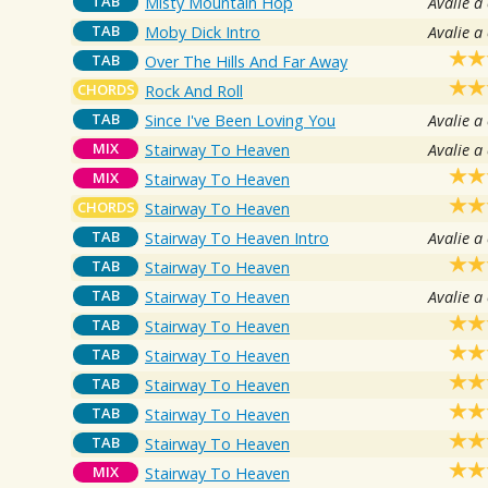
TAB
Misty Mountain Hop
Avalie a
TAB
Moby Dick Intro
Avalie a
TAB
Over The Hills And Far Away
CHORDS
Rock And Roll
TAB
Since I've Been Loving You
Avalie a
MIX
Stairway To Heaven
Avalie a
MIX
Stairway To Heaven
CHORDS
Stairway To Heaven
TAB
Stairway To Heaven Intro
Avalie a
TAB
Stairway To Heaven
TAB
Stairway To Heaven
Avalie a
TAB
Stairway To Heaven
TAB
Stairway To Heaven
TAB
Stairway To Heaven
TAB
Stairway To Heaven
TAB
Stairway To Heaven
MIX
Stairway To Heaven