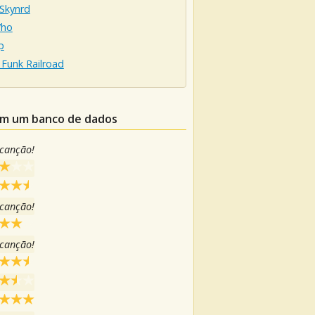
 Skynrd
Who
p
Funk Railroad
 em um banco de dados
 canção!
 canção!
 canção!