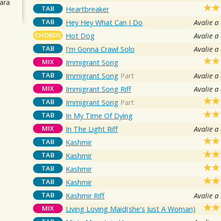
ara
TAB
Heartbreaker
TAB
Hey Hey What Can I Do
Avalie a
CHORDS
Hot Dog
Avalie a
TAB
I'm Gonna Crawl Solo
Avalie a
MIX
Immigrant Song
TAB
Immigrant Song
Part
Avalie a
MIX
Immigrant Song Riff
Avalie a
TAB
Immigrant Song
Part
TAB
In My Time Of Dying
MIX
In The Light Riff
Avalie a
TAB
Kashmir
TAB
Kashmir
TAB
Kashmir
TAB
Kashmir
TAB
Kashmir Riff
Avalie a
MIX
Living Loving Maid(she's Just A Woman)