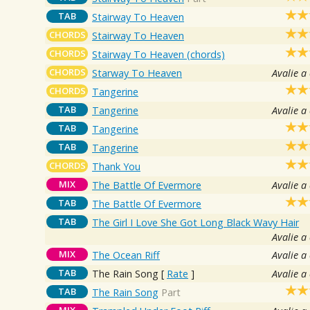
TAB
Stairway To Heaven
CHORDS
Stairway To Heaven
CHORDS
Stairway To Heaven (chords)
CHORDS
Starway To Heaven
Avalie a
CHORDS
Tangerine
TAB
Tangerine
Avalie a
TAB
Tangerine
TAB
Tangerine
CHORDS
Thank You
MIX
The Battle Of Evermore
Avalie a
TAB
The Battle Of Evermore
TAB
The Girl I Love She Got Long Black Wavy Hair
Avalie a
MIX
The Ocean Riff
Avalie a
TAB
The Rain Song
[
Rate
]
Avalie a
TAB
The Rain Song
Part
MIX