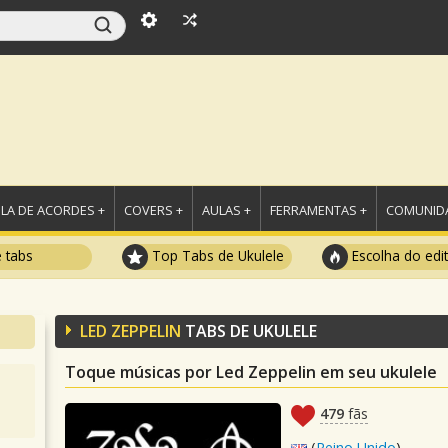
LA DE ACORDES +
COVERS +
AULAS +
FERRAMENTAS +
COMUNIDA
e tabs
Top Tabs de Ukulele
Escolha do edi
LED ZEPPELIN
TABS DE UKULELE
Toque músicas por Led Zeppelin em seu ukulele
479
fãs
(
Reino Unido
)