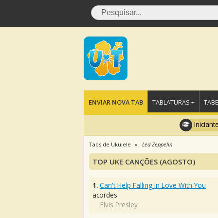
ENVIAR NOVA TAB
TABLATURAS +
TABE
Iniciant
Tabs de Ukulele
Led Zeppelin
TOP UKE CANÇÕES (AGOSTO)
1.
Can't Help Falling In Love With You
acordes
Elvis Presley