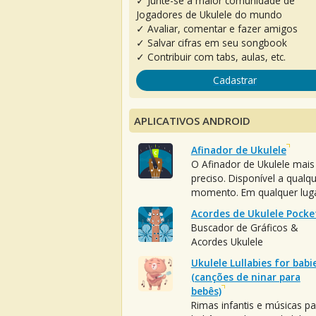
✓ Junte-se à maior comunidade de
Jogadores de Ukulele do mundo
✓ Avaliar, comentar e fazer amigos
✓ Salvar cifras em seu songbook
✓ Contribuir com tabs, aulas, etc.
Cadastrar
APLICATIVOS ANDROID
Afinador de Ukulele
O Afinador de Ukulele mais
preciso. Disponível a qualq
momento. Em qualquer luga
Acordes de Ukulele Pocke
Buscador de Gráficos &
Acordes Ukulele
Ukulele Lullabies for babi
(canções de ninar para
bebês)
Rimas infantis e músicas pa