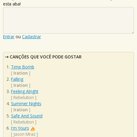
esta aba!
Entrar
ou
Cadastrar
CANÇÕES QUE VOCÊ PODE GOSTAR
Time Bomb
[
Iration
]
Falling
[
Iration
]
Feeling Alright
[
Rebelution
]
Summer Nights
[
Iration
]
Safe And Sound
[
Rebelution
]
I'm Yours
[
Jason Mraz
]