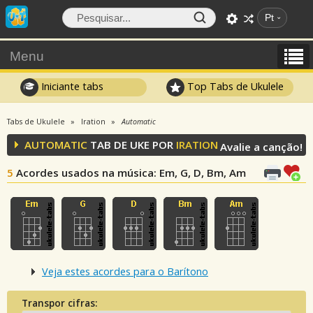
Pt
Menu
Iniciante tabs
Top Tabs de Ukulele
Tabs de Ukulele
Iration
Automatic
AUTOMATIC
TAB DE UKE POR
IRATION
Avalie a canção!
5
Acordes usados na música
: Em, G, D, Bm, Am
Veja estes acordes para o Barítono
Transpor cifras: