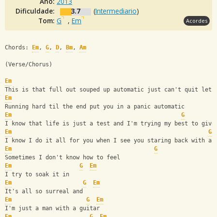
Ano:
2013
Dificuldade:
3.7
(
Intermediario
)
Tom:
G
,
Em
Acordes
Chords: 
Em
, 
G
, 
D
, 
Bm
, 
Am
(Verse/Chorus)
Em
This is that full out souped up automatic just can't quit let 
Em
Running hard til the end put you in a panic automatic
Em
G
I know that life is just a test and I'm trying my best to give
Em
G
I know I do it all for you when I see you staring back with a 
Em
G
Sometimes I don't know how to feel
Em
G
Em
I try to soak it in
Em
G
Em
It's all so surreal and
Em
G
Em
I'm just a man with a guitar
Em
G
Em