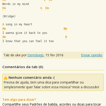
Words in my mind
Em
G
Em
(Bridge)
A
 song in my heart
Am
Bm
I wanna give it back to you
Am
D
I know that you can feel it too
Tab de uke por
Derrickags
,
15 fev 2016
Enviar opinião
Comentários da tab (
0
)
Nenhum comentário ainda :(
Precisa de ajuda, tem uma dica para compartilhar ou
simplesmente quer falar sobre essa música? Inicie a discussão!
Tem algo para dizer?
Compartilhe seus Padrões de batida, acordes ou dicas para tocar