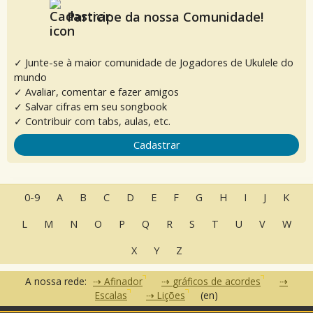
Participe da nossa Comunidade!
✓ Junte-se à maior comunidade de Jogadores de Ukulele do
mundo
✓ Avaliar, comentar e fazer amigos
✓ Salvar cifras em seu songbook
✓ Contribuir com tabs, aulas, etc.
Cadastrar
0-9
A
B
C
D
E
F
G
H
I
J
K
L
M
N
O
P
Q
R
S
T
U
V
W
X
Y
Z
A nossa rede:
Afinador
gráficos de acordes
Escalas
Lições
(en)