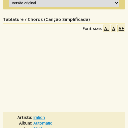
Tablature / Chords (Canção Simplificada)
Font size:
A-
A
A+
Artista:
Iration
Álbum:
Automatic