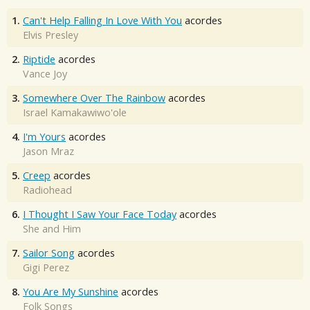
1.
Can't Help Falling In Love With You
acordes
Elvis Presley
2.
Riptide
acordes
Vance Joy
3.
Somewhere Over The Rainbow
acordes
Israel Kamakawiwo'ole
4.
I'm Yours
acordes
Jason Mraz
5.
Creep
acordes
Radiohead
6.
I Thought I Saw Your Face Today
acordes
She and Him
7.
Sailor Song
acordes
Gigi Perez
8.
You Are My Sunshine
acordes
Folk Songs