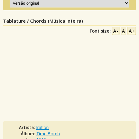
Tablature / Chords (Música Inteira)
Font size:
A-
A
A+
Artista:
Iration
Álbum:
Time Bomb