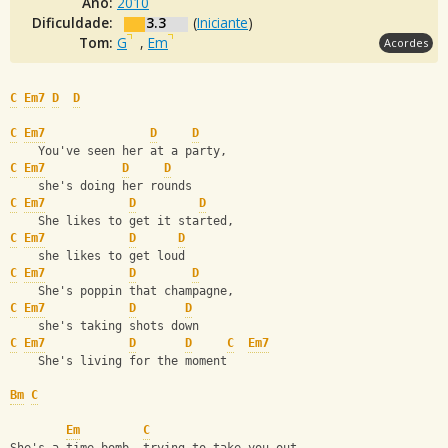
Ano:
2010
Dificuldade:
3.3
(
Iniciante
)
Tom:
G
,
Em
Acordes
C
Em7
D
D
C
Em7
D
D
    You've seen her at a party, 
C
Em7
D
D
    she's doing her rounds
C
Em7
D
D
    She likes to get it started, 
C
Em7
D
D
    she likes to get loud
C
Em7
D
D
    She's poppin that champagne, 
C
Em7
D
D
    she's taking shots down
C
Em7
D
D
C
Em7
    She's living for the moment
Bm
C
Em
C