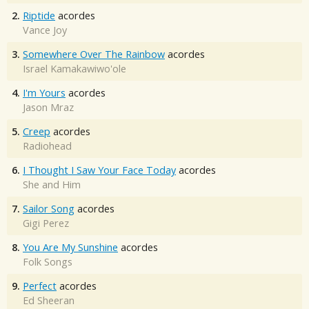
2.
Riptide
acordes
Vance Joy
3.
Somewhere Over The Rainbow
acordes
Israel Kamakawiwo'ole
4.
I'm Yours
acordes
Jason Mraz
5.
Creep
acordes
Radiohead
6.
I Thought I Saw Your Face Today
acordes
She and Him
7.
Sailor Song
acordes
Gigi Perez
8.
You Are My Sunshine
acordes
Folk Songs
9.
Perfect
acordes
Ed Sheeran