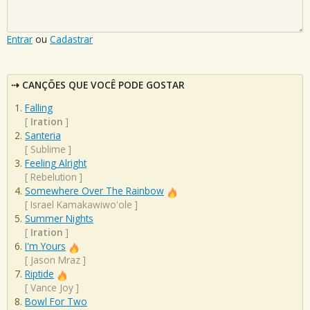
Entrar
ou
Cadastrar
CANÇÕES QUE VOCÊ PODE GOSTAR
Falling
[
Iration
]
Santeria
[
Sublime
]
Feeling Alright
[
Rebelution
]
Somewhere Over The Rainbow
[
Israel Kamakawiwo'ole
]
Summer Nights
[
Iration
]
I'm Yours
[
Jason Mraz
]
Riptide
[
Vance Joy
]
Bowl For Two