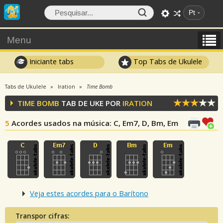
Pt
Menu
Iniciante tabs
Top Tabs de Ukulele
Tabs de Ukulele
Iration
Time Bomb
TIME BOMB
TAB DE UKE POR
IRATION
5
Acordes usados na música
: C, Em7, D, Bm, Em
Veja estes acordes para o Barítono
Transpor cifras: