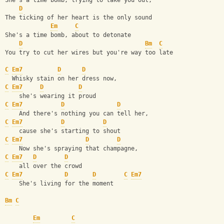
She's a time bomb, trying to take you out,
D
The ticking of her heart is the only sound
Em
C
She's a time bomb, about to detonate
D
Bm
C
You try to cut her wires but you're way too late
C
Em7
D
D
  Whisky stain on her dress now, 
C
Em7
D
D
    she's wearing it proud
C
Em7
D
D
    And there's nothing you can tell her, 
C
Em7
D
D
    cause she's starting to shout
C
Em7
D
D
    Now she's spraying that champagne, 
C
Em7
D
D
    all over the crowd
C
Em7
D
D
C
Em7
    She's living for the moment
Bm
C
Em
C