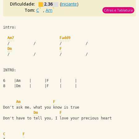
Dificuldade:
2.36
(
Iniciante
)
Tom:
C
,
Am
Cifras e Tablatura
intro:
Am7
Fadd9
  /           /           /           /
Dm
F
  /           /           /           /
INTRO:
6    |Am    |      |F     |      |
8    |Dm    |      |F     |      |
Am
F
Don't ask me, what you know is true
Dm
F
Don't have to tell you, I love your precious heart
C
F