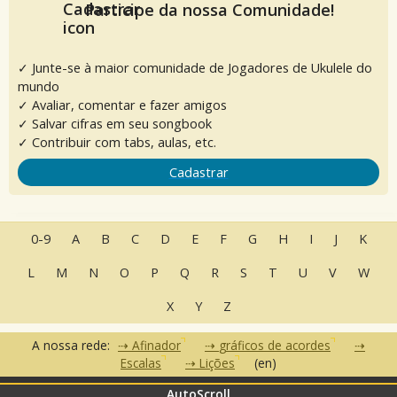
Participe da nossa Comunidade!
✓ Junte-se à maior comunidade de Jogadores de Ukulele do
mundo
✓ Avaliar, comentar e fazer amigos
✓ Salvar cifras em seu songbook
✓ Contribuir com tabs, aulas, etc.
Cadastrar
0-9
A
B
C
D
E
F
G
H
I
J
K
L
M
N
O
P
Q
R
S
T
U
V
W
X
Y
Z
A nossa rede:
Afinador
gráficos de acordes
Escalas
Lições
(en)
AutoScroll
•
•
•
Perguntas Frequentes
Contato
Termos de Uso
Política de