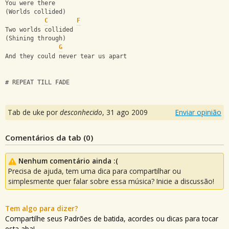
You were there
(Worlds collided)
C
F
Two worlds collided
(Shining through)
G
And they could never tear us apart
# REPEAT TILL FADE
Tab de uke por
desconhecido
,
31 ago 2009
Enviar opinião
Comentários da tab (
0
)
Nenhum comentário ainda :(
Precisa de ajuda, tem uma dica para compartilhar ou
simplesmente quer falar sobre essa música? Inicie a discussão!
Tem algo para dizer?
Compartilhe seus Padrões de batida, acordes ou dicas para tocar
esta aba!