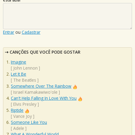
Entrar
ou
Cadastrar
CANÇÕES QUE VOCÊ PODE GOSTAR
Imagine
[
John Lennon
]
Let It Be
[
The Beatles
]
Somewhere Over The Rainbow
[
Israel Kamakawiwo'ole
]
Can't Help Falling In Love With You
[
Elvis Presley
]
Riptide
[
Vance Joy
]
Someone Like You
[
Adele
]
What A Wonderful World