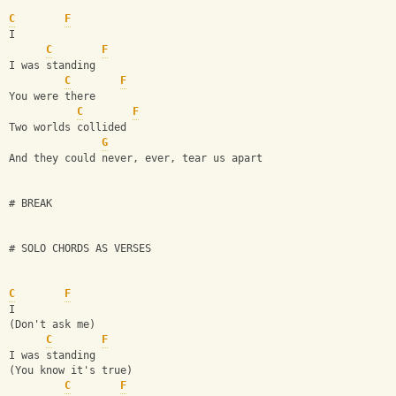
C
F
I
C
F
I was standing
C
F
You were there
C
F
Two worlds collided
G
And they could never, ever, tear us apart
# BREAK
# SOLO CHORDS AS VERSES
C
F
I
(Don't ask me)
C
F
I was standing
(You know it's true)
C
F