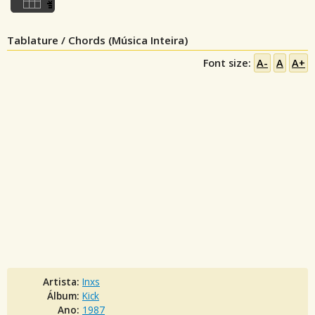
Tablature / Chords (Música Inteira)
Font size:
A-
A
A+
Artista:
Inxs
Álbum:
Kick
Ano:
1987