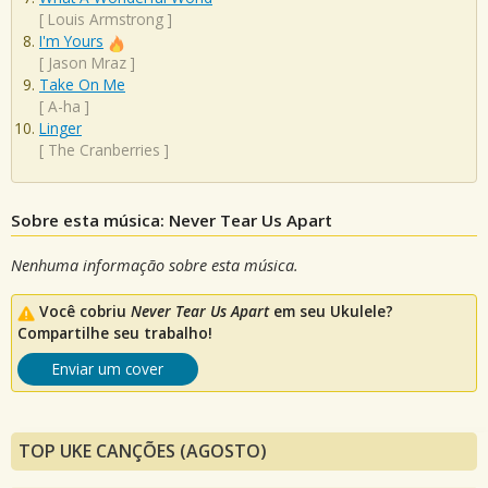
[
Louis Armstrong
]
I'm Yours
[
Jason Mraz
]
Take On Me
[
A-ha
]
Linger
[
The Cranberries
]
Sobre esta música: Never Tear Us Apart
Nenhuma informação sobre esta música.
Você cobriu
Never Tear Us Apart
em seu Ukulele?
Compartilhe seu trabalho!
Enviar um cover
TOP UKE CANÇÕES (AGOSTO)