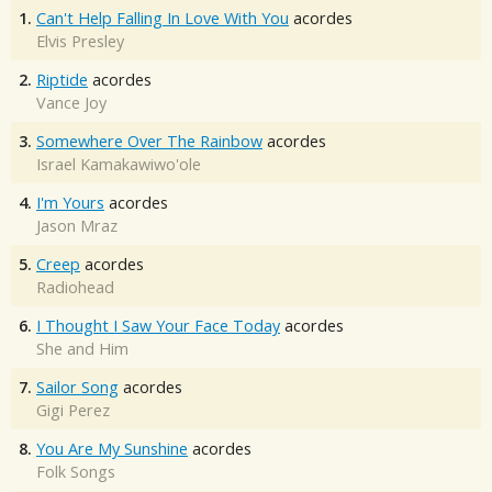
1.
Can't Help Falling In Love With You
acordes
Elvis Presley
2.
Riptide
acordes
Vance Joy
3.
Somewhere Over The Rainbow
acordes
Israel Kamakawiwo'ole
4.
I'm Yours
acordes
Jason Mraz
5.
Creep
acordes
Radiohead
6.
I Thought I Saw Your Face Today
acordes
She and Him
7.
Sailor Song
acordes
Gigi Perez
8.
You Are My Sunshine
acordes
Folk Songs