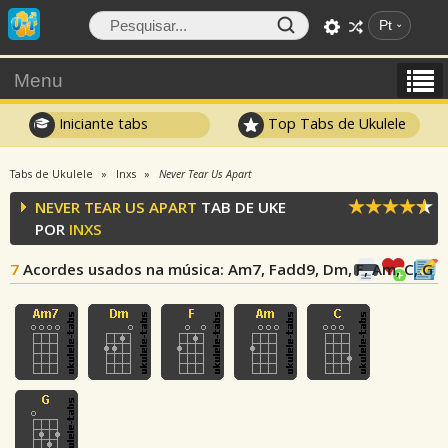
Pt
Menu
Iniciante tabs
Top Tabs de Ukulele
Tabs de Ukulele
Inxs
Never Tear Us Apart
NEVER TEAR US APART
TAB DE UKE
POR
INXS
7
Acordes usados na música
: Am7, Fadd9, Dm, F, Am, C, G