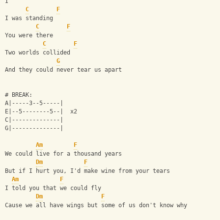
I
C
F
I was standing
C
F
You were there
C
F
Two worlds collided
G
And they could never tear us apart
# BREAK:
A|-----3--5-----|
E|--5--------5--|  x2
C|--------------|
G|--------------|
Am
F
We could live for a thousand years
Dm
F
But if I hurt you, I'd make wine from your tears
Am
F
I told you that we could fly
Dm
F
Cause we all have wings but some of us don't know why