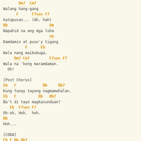
Dm7
Cm7
Walang hang-gang 
F
F7sus
F7
katapusan... (Ah, hah)
Bb
Dm
Napahid na ang mga luha 
Gm
Damdamin at puso'y tigang
F
Eb
Wala nang maibubuga, 
Dm7
Cm7
F7sus
F7
Wala na 'kong maramdaman.
  Oh!
[Post Chorus]
Eb
F
Bb
Bb7
Kung tunay tayong nagmamahalan, 
Eb
F
Bb
Bb7
Ba't di tayo magkasunduan? 
Eb
F7sus
F7
Oh-oh, Hoh,  hoh.
Bb
Hoh...
[CODA]
Eb
F
Bb
Bb7