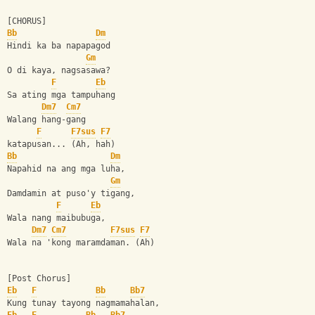
[CHORUS]
Bb
Dm
Hindi ka ba napapagod  
Gm
O di kaya, nagsasawa?
F
Eb
Sa ating mga tampuhang 
Dm7
Cm7
Walang hang-gang 
F
F7sus
F7
katapusan... (Ah, hah)
Bb
Dm
Napahid na ang mga luha, 
Gm
Damdamin at puso'y tigang, 
F
Eb
Wala nang maibubuga, 
Dm7
Cm7
F7sus
F7
Wala na 'kong maramdaman. (Ah)
[Post Chorus]
Eb
F
Bb
Bb7
Kung tunay tayong nagmamahalan, 