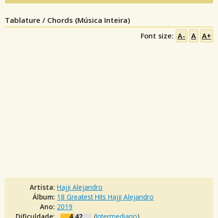
Tablature / Chords (Música Inteira)
Font size:
A-
A
A+
Artista:
Hajji Alejandro
Álbum:
18 Greatest Hits Hajji Alejandro
Ano:
2019
Dificuldade:
4.42
(
Intermediario
)