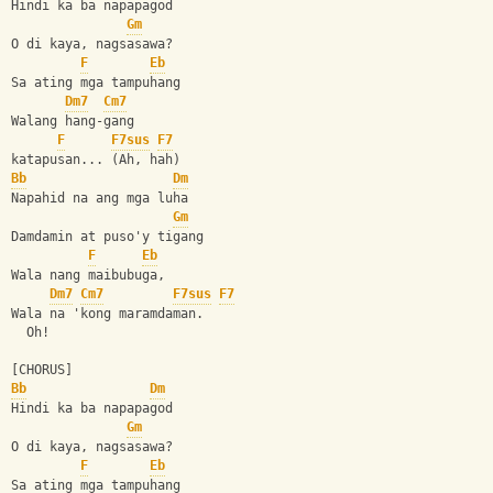
Hindi ka ba napapagod  
Gm
O di kaya, nagsasawa?
F
Eb
Sa ating mga tampuhang 
Dm7
Cm7
Walang hang-gang 
F
F7sus
F7
katapusan... (Ah, hah)
Bb
Dm
Napahid na ang mga luha 
Gm
Damdamin at puso'y tigang
F
Eb
Wala nang maibubuga, 
Dm7
Cm7
F7sus
F7
Wala na 'kong maramdaman.
  Oh!
[CHORUS]
Bb
Dm
Hindi ka ba napapagod  
Gm
O di kaya, nagsasawa?
F
Eb
Sa ating mga tampuhang 