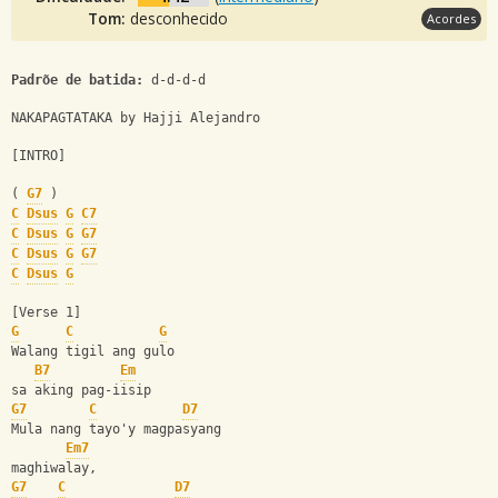
Tom:
desconhecido
Acordes
Padrõe de batida:
 d-d-d-d
NAKAPAGTATAKA by Hajji Alejandro
[INTRO]
( 
G7
 )
C
Dsus
G
C7
C
Dsus
G
G7
C
Dsus
G
G7
C
Dsus
G
[Verse 1]
G
C
G
Walang tigil ang gulo 
B7
Em
sa aking pag-iisip
G7
C
D7
Mula nang tayo'y magpasyang 
Em7
maghiwalay, 
G7
C
D7