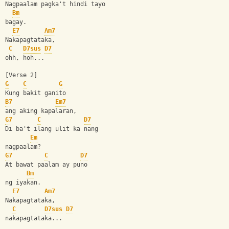
Nagpaalam pagka't hindi tayo 
Bm
bagay.
E7
Am7
Nakapagtataka, 
C
D7sus
D7
ohh, hoh...
[Verse 2]
G
C
G
Kung bakit ganito 
B7
Em7
ang aking kapalaran,  
G7
C
D7
Di ba't ilang ulit ka nang 
Em
nagpaalam?
G7
C
D7
At bawat paalam ay puno 
Bm
ng iyakan.
E7
Am7
Nakapagtataka, 
C
D7sus
D7
nakapagtataka...