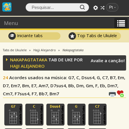
Pt
Menu
Iniciante tabs
Top Tabs de Ukulele
Tabs de Ukulele
Hajji Alejandro
Nakapagtataka
NAKAPAGTATAKA
TAB DE UKE POR
Avalie a canção!
HAJJI ALEJANDRO
24
Acordes usados na música
: G7, C, Dsus4, G, C7, B7, Em,
D7, Em7, Bm, E7, Am7, D7sus4, Bb, Dm, Gm, F, Eb, Dm7,
Cm7, F7sus4, F7, Bb7, Bm7