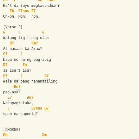
Eb
F
Bb
Bb7
Ba't di tayo magkasunduan? 
Eb
F7sus
F7
Oh-oh, Hoh,  hoh.
[Verse 3]
G
C
G
Walang tigil ang ulan  
B7
Em7
At nasaan ka Araw?
G7
C
Napa'no na'ng pag-ibig 
D7
Em
sa isa't isa?
G7
C
D7
Wala na bang nananatiling 
Bm7
pag-asa?
E7
Am7
Nakapagtataka,   
C
D7sus
D7
saan na napunta?
[CHORUS]
Bb
Dm