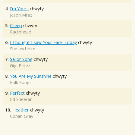
4.
I'm Yours
chwyty
Jason Mraz
5.
Creep
chwyty
Radiohead
6.
I Thought I Saw Your Face Today
chwyty
She and Him
7.
Sailor Song
chwyty
Gigi Perez
8.
You Are My Sunshine
chwyty
Folk Songs
9.
Perfect
chwyty
Ed Sheeran
10.
Heather
chwyty
Conan Gray