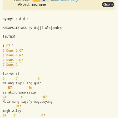
Akord:
nieznane
Chwyty
Rytmy:
 d-d-d-d
NAKAPAGTATAKA by Hajji Alejandro
[INTRO]
( 
G7
 )
C
Dsus
G
C7
C
Dsus
G
G7
C
Dsus
G
G7
C
Dsus
G
[Verse 1]
G
C
G
Walang tigil ang gulo 
B7
Em
sa aking pag-iisip
G7
C
D7
Mula nang tayo'y magpasyang 
Em7
maghiwalay, 
G7
C
D7