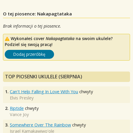
O tej piosence: Nakapagtataka
Brak informacji o tej piosence.
Wykonałeś cover
Nakapagtataka
na swoim ukulele?
Podziel się swoją pracą!
Dodaj przeróbkę
TOP PIOSENKI UKULELE (SIERPNIA)
1.
Can't Help Falling In Love With You
chwyty
Elvis Presley
2.
Riptide
chwyty
Vance Joy
3.
Somewhere Over The Rainbow
chwyty
Israel Kamakawiwo'ole