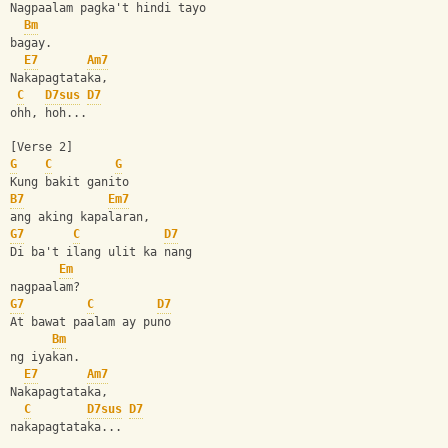
Nagpaalam pagka't hindi tayo 
Bm
bagay.
E7
Am7
Nakapagtataka, 
C
D7sus
D7
ohh, hoh...
[Verse 2]
G
C
G
Kung bakit ganito 
B7
Em7
ang aking kapalaran,  
G7
C
D7
Di ba't ilang ulit ka nang 
Em
nagpaalam?
G7
C
D7
At bawat paalam ay puno 
Bm
ng iyakan.
E7
Am7
Nakapagtataka, 
C
D7sus
D7
nakapagtataka...