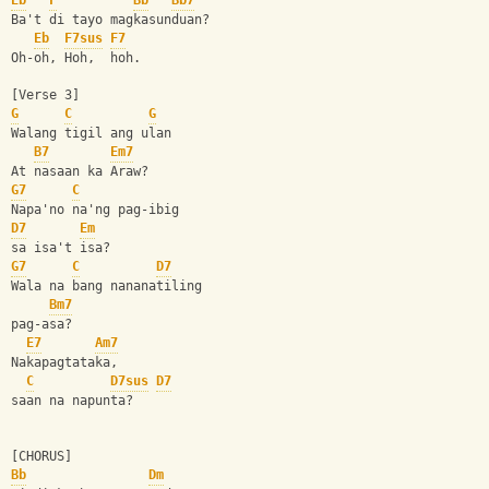
Eb
F
Bb
Bb7
Ba't di tayo magkasunduan? 
Eb
F7sus
F7
Oh-oh, Hoh,  hoh.
[Verse 3]
G
C
G
Walang tigil ang ulan  
B7
Em7
At nasaan ka Araw?
G7
C
Napa'no na'ng pag-ibig 
D7
Em
sa isa't isa?
G7
C
D7
Wala na bang nananatiling 
Bm7
pag-asa?
E7
Am7
Nakapagtataka,   
C
D7sus
D7
saan na napunta?
[CHORUS]
Bb
Dm