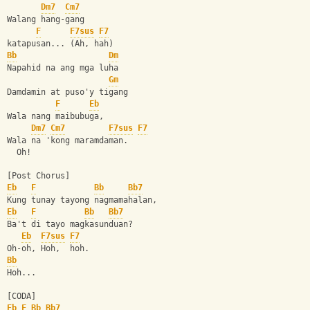
Dm7
Cm7
Walang hang-gang 
F
F7sus
F7
katapusan... (Ah, hah)
Bb
Dm
Napahid na ang mga luha 
Gm
Damdamin at puso'y tigang
F
Eb
Wala nang maibubuga, 
Dm7
Cm7
F7sus
F7
Wala na 'kong maramdaman.
  Oh!
[Post Chorus]
Eb
F
Bb
Bb7
Kung tunay tayong nagmamahalan, 
Eb
F
Bb
Bb7
Ba't di tayo magkasunduan? 
Eb
F7sus
F7
Oh-oh, Hoh,  hoh.
Bb
Hoh...
[CODA]
Eb
F
Bb
Bb7