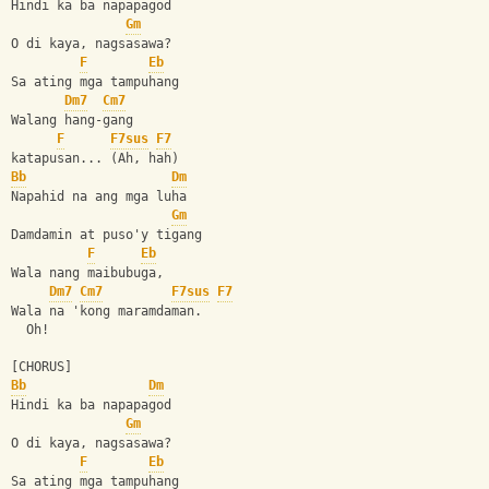
Hindi ka ba napapagod  
Gm
O di kaya, nagsasawa?
F
Eb
Sa ating mga tampuhang 
Dm7
Cm7
Walang hang-gang 
F
F7sus
F7
katapusan... (Ah, hah)
Bb
Dm
Napahid na ang mga luha 
Gm
Damdamin at puso'y tigang
F
Eb
Wala nang maibubuga, 
Dm7
Cm7
F7sus
F7
Wala na 'kong maramdaman.
  Oh!
[CHORUS]
Bb
Dm
Hindi ka ba napapagod  
Gm
O di kaya, nagsasawa?
F
Eb
Sa ating mga tampuhang 