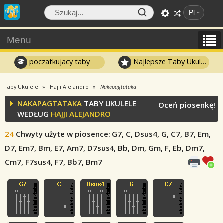
Pl
Menu
poczatkujacy taby
Najlepsze Taby Ukulele
Taby Ukulele
Hajji Alejandro
Nakapagtataka
NAKAPAGTATAKA
TABY UKULELE
Oceń piosenkę!
WEDŁUG
HAJJI ALEJANDRO
24
Chwyty użyte w piosence
: G7, C, Dsus4, G, C7, B7, Em,
D7, Em7, Bm, E7, Am7, D7sus4, Bb, Dm, Gm, F, Eb, Dm7,
Cm7, F7sus4, F7, Bb7, Bm7