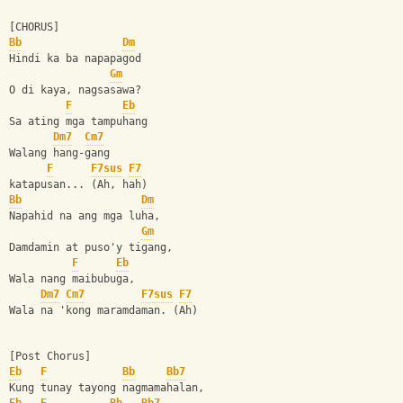
[CHORUS]
Bb
Dm
Hindi ka ba napapagod  
Gm
O di kaya, nagsasawa?
F
Eb
Sa ating mga tampuhang 
Dm7
Cm7
Walang hang-gang 
F
F7sus
F7
katapusan... (Ah, hah)
Bb
Dm
Napahid na ang mga luha, 
Gm
Damdamin at puso'y tigang, 
F
Eb
Wala nang maibubuga, 
Dm7
Cm7
F7sus
F7
Wala na 'kong maramdaman. (Ah)
[Post Chorus]
Eb
F
Bb
Bb7
Kung tunay tayong nagmamahalan, 