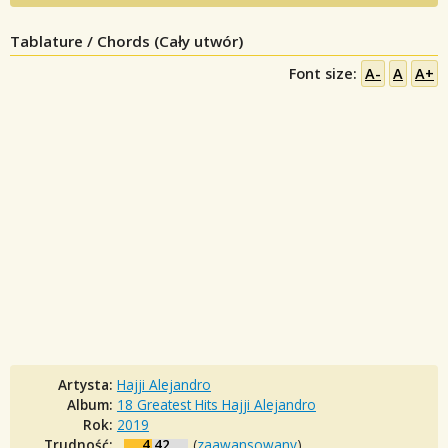
Tablature / Chords (Cały utwór)
Font size:
A-
A
A+
Artysta:
Hajji Alejandro
Album:
18 Greatest Hits Hajji Alejandro
Rok:
2019
Trudność:
4.42
(
zaawansowany
)