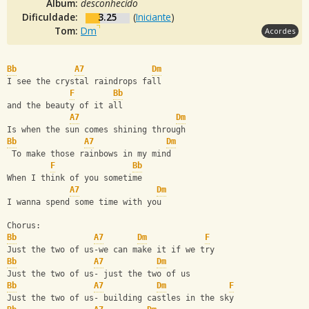
Álbum:
desconhecido
Dificuldade:
3.25
(
Iniciante
)
Tom:
Dm
Acordes
Bb
A7
Dm
I see the crystal raindrops fall
F
Bb
and the beauty of it all
A7
Dm
Is when the sun comes shining through
Bb
A7
Dm
 To make those rainbows in my mind
F
Bb
When I think of you sometime
A7
Dm
I wanna spend some time with you
Chorus:
Bb
A7
Dm
F
Just the two of us-we can make it if we try
Bb
A7
Dm
Just the two of us- just the two of us
Bb
A7
Dm
F
Just the two of us- building castles in the sky