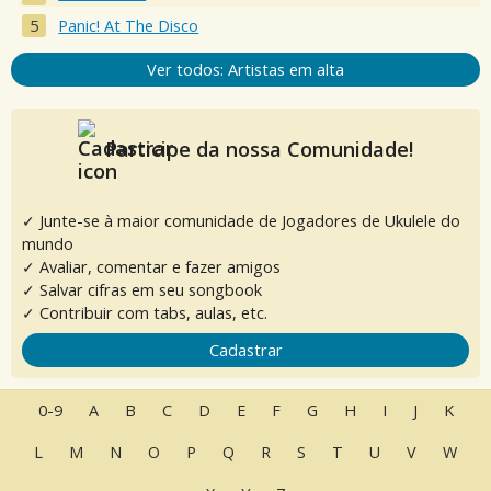
Panic! At The Disco
Ver todos: Artistas em alta
Participe da nossa Comunidade!
✓ Junte-se à maior comunidade de Jogadores de Ukulele do
mundo
✓ Avaliar, comentar e fazer amigos
✓ Salvar cifras em seu songbook
✓ Contribuir com tabs, aulas, etc.
Cadastrar
0-9
A
B
C
D
E
F
G
H
I
J
K
L
M
N
O
P
Q
R
S
T
U
V
W