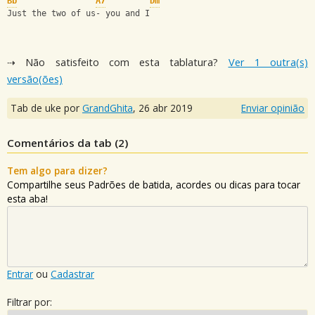
Bb
A7
Dm
Just the two of us- you and I
⇢ Não satisfeito com esta tablatura?
Ver 1 outra(s)
versão(ões)
Tab de uke por
GrandGhita
,
26 abr 2019
Enviar opinião
Comentários da tab (
2
)
Tem algo para dizer?
Compartilhe seus Padrões de batida, acordes ou dicas para tocar
esta aba!
Entrar
ou
Cadastrar
Filtrar por: