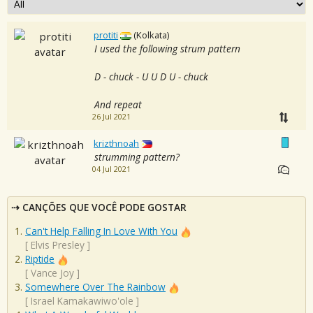
protiti
(Kolkata)
I used the following strum pattern
D - chuck - U U D U - chuck
And repeat
26 Jul 2021
krizthnoah
strumming pattern?
04 Jul 2021
CANÇÕES QUE VOCÊ PODE GOSTAR
Can't Help Falling In Love With You
[
Elvis Presley
]
Riptide
[
Vance Joy
]
Somewhere Over The Rainbow
[
Israel Kamakawiwo'ole
]