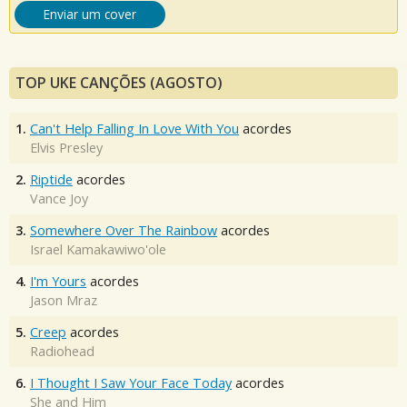
Enviar um cover
TOP UKE CANÇÕES (AGOSTO)
1.
Can't Help Falling In Love With You
acordes
Elvis Presley
2.
Riptide
acordes
Vance Joy
3.
Somewhere Over The Rainbow
acordes
Israel Kamakawiwo'ole
4.
I'm Yours
acordes
Jason Mraz
5.
Creep
acordes
Radiohead
6.
I Thought I Saw Your Face Today
acordes
She and Him