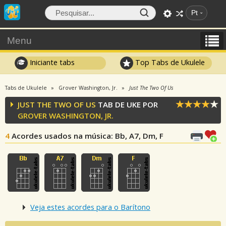
Pt
Menu
Iniciante tabs
Top Tabs de Ukulele
Tabs de Ukulele
Grover Washington, Jr.
Just The Two Of Us
JUST THE TWO OF US
TAB DE UKE POR
GROVER WASHINGTON, JR.
4
Acordes usados na música
: Bb, A7, Dm, F
Veja estes acordes para o Barítono