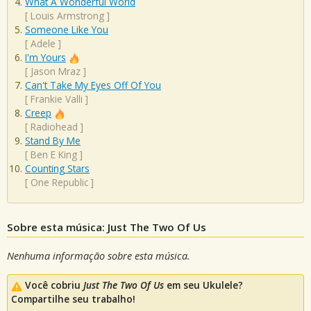
What A Wonderful World
[
Louis Armstrong
]
Someone Like You
[
Adele
]
I'm Yours
[
Jason Mraz
]
Can't Take My Eyes Off Of You
[
Frankie Valli
]
Creep
[
Radiohead
]
Stand By Me
[
Ben E King
]
Counting Stars
[
One Republic
]
Sobre esta música: Just The Two Of Us
Nenhuma informação sobre esta música.
Você cobriu
Just The Two Of Us
em seu Ukulele?
Compartilhe seu trabalho!