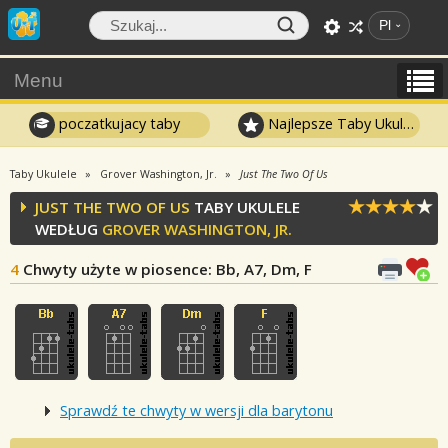
Pl
Menu
poczatkujacy taby
Najlepsze Taby Ukulele
Taby Ukulele
Grover Washington, Jr.
Just The Two Of Us
JUST THE TWO OF US
TABY UKULELE
WEDŁUG
GROVER WASHINGTON, JR.
4
Chwyty użyte w piosence
: Bb, A7, Dm, F
Sprawdź te chwyty w wersji dla barytonu