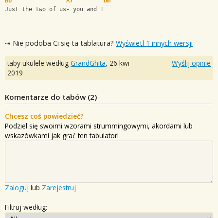
Bb
A7
Dm
Just the two of us- you and I
⇢ Nie podoba Ci się ta tablatura?
Wyświetl 1 innych wersji
taby ukulele według
GrandGhita
,
26 kwi
Wyślij opinie
2019
Komentarze do tabów (
2
)
Chcesz coś powiedzieć?
Podziel się swoimi wzorami strummingowymi, akordami lub
wskazówkami jak grać ten tabulator!
Zaloguj
lub
Zarejestruj
Filtruj według: