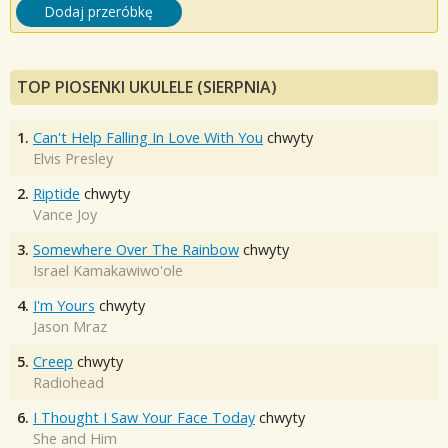
Dodaj przeróbkę
TOP PIOSENKI UKULELE (SIERPNIA)
1.
Can't Help Falling In Love With You
chwyty
Elvis Presley
2.
Riptide
chwyty
Vance Joy
3.
Somewhere Over The Rainbow
chwyty
Israel Kamakawiwo'ole
4.
I'm Yours
chwyty
Jason Mraz
5.
Creep
chwyty
Radiohead
6.
I Thought I Saw Your Face Today
chwyty
She and Him