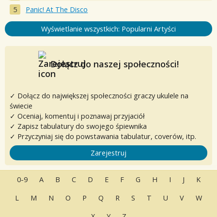
Panic! At The Disco
Wyświetlanie wszystkich: Popularni Artyści
Dołącz do naszej społeczności!
✓ Dołącz do największej społeczności graczy ukulele na
świecie
✓ Oceniaj, komentuj i poznawaj przyjaciół
✓ Zapisz tabulatury do swojego śpiewnika
✓ Przyczyniaj się do powstawania tabulatur, coverów, itp.
Zarejestruj
0-9
A
B
C
D
E
F
G
H
I
J
K
L
M
N
O
P
Q
R
S
T
U
V
W
X
Y
Z