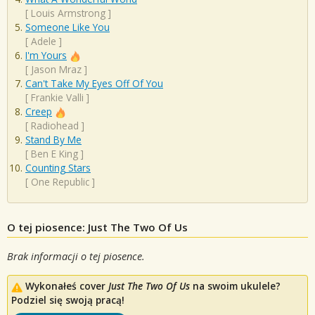
[
Louis Armstrong
]
Someone Like You
[
Adele
]
I'm Yours
[
Jason Mraz
]
Can't Take My Eyes Off Of You
[
Frankie Valli
]
Creep
[
Radiohead
]
Stand By Me
[
Ben E King
]
Counting Stars
[
One Republic
]
O tej piosence: Just The Two Of Us
Brak informacji o tej piosence.
Wykonałeś cover
Just The Two Of Us
na swoim ukulele?
Podziel się swoją pracą!