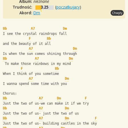
Album:
nieznane
Trudność:
3.25
(
poczatkujacy
)
Akord:
Dm
Chwyty
Bb
A7
Dm
I see the crystal raindrops fall
F
Bb
and the beauty of it all
A7
Dm
Is when the sun comes shining through
Bb
A7
Dm
 To make those rainbows in my mind
F
Bb
When I think of you sometime
A7
Dm
I wanna spend some time with you
Chorus:
Bb
A7
Dm
F
Just the two of us-we can make it if we try
Bb
A7
Dm
Just the two of us- just the two of us
Bb
A7
Dm
F
Just the two of us- building castles in the sky