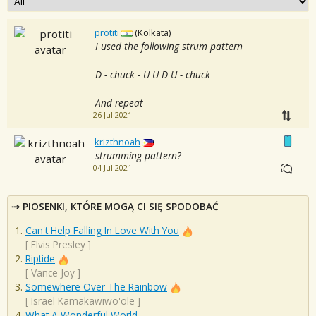
protiti
(Kolkata)
I used the following strum pattern
D - chuck - U U D U - chuck
And repeat
26 Jul 2021
krizthnoah
strumming pattern?
04 Jul 2021
PIOSENKI, KTÓRE MOGĄ CI SIĘ SPODOBAĆ
Can't Help Falling In Love With You
[
Elvis Presley
]
Riptide
[
Vance Joy
]
Somewhere Over The Rainbow
[
Israel Kamakawiwo'ole
]
What A Wonderful World