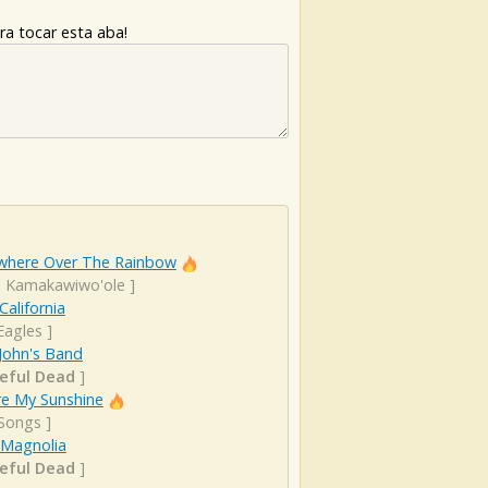
ra tocar esta aba!
here Over The Rainbow
el Kamakawiwo'ole
]
California
Eagles
]
John's Band
eful Dead
]
re My Sunshine
 Songs
]
 Magnolia
eful Dead
]