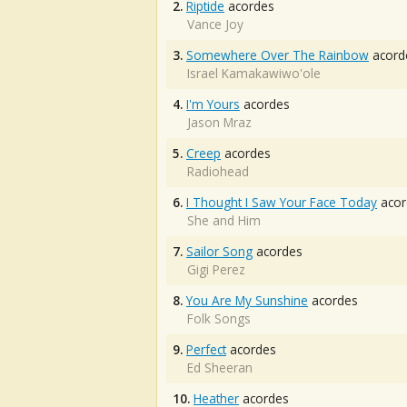
2.
Riptide
acordes
Vance Joy
3.
Somewhere Over The Rainbow
acord
Israel Kamakawiwo'ole
4.
I'm Yours
acordes
Jason Mraz
5.
Creep
acordes
Radiohead
6.
I Thought I Saw Your Face Today
acor
She and Him
7.
Sailor Song
acordes
Gigi Perez
8.
You Are My Sunshine
acordes
Folk Songs
9.
Perfect
acordes
Ed Sheeran
10.
Heather
acordes