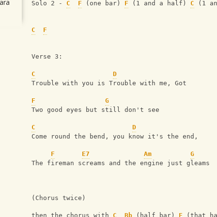
ara
Solo 2 - 
C
F
 (one bar) 
F
 (1 and a half) 
C
 (1 a
C
F
Verse 3:
C
D
Trouble with you is Trouble with me, Got
F
G
Two good eyes but still don't see
C
D
Come round the bend, you know it's the end, 
F
E7
Am
G
The fireman screams and the engine just gleams
(Chorus twice)
then the chorus with 
C
Bb
 (half bar) 
F
 (that h