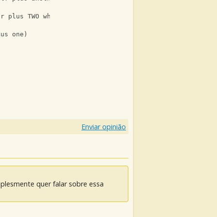
ar plus TWO whole)
lus one)
Enviar opinião
mplesmente quer falar sobre essa