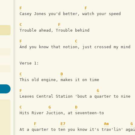
F
F
Casey Jones you'd better, watch your speed
C
F
Trouble ahead, Trouble behind
F
C
And you know that notion, just crossed my mind
Verse 1:
C
D
This old engine, makes it on time
F
G
Leaves Central Station 'bout a quarter to nine
C
G
D
Hits River Juction, at seventeen-to 
F
E7
Am
G
At a quarter to ten you know it's trav'lin' aga