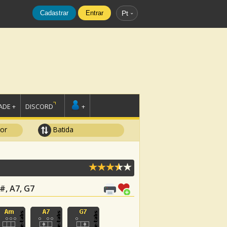
Cadastrar
Entrar
Pt
DE +
DISCORD
+
tor
Batida
A#, A7, G7