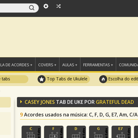
LA DE ACORDES +
COVERS +
AULAS +
FERRAMENTAS +
COMUNIDA
e tabs
Top Tabs de Ukulele
Escolha do edi
s
CASEY JONES
TAB DE UKE POR
GRATEFUL DEAD
9
Acordes usados na música
: C, F, D, G, E7, Am, C/