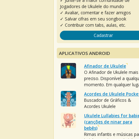
✓ Junte-se à maior comunidade de
Jogadores de Ukulele do mundo
✓ Avaliar, comentar e fazer amigos
✓ Salvar cifras em seu songbook
✓ Contribuir com tabs, aulas, etc.
Cadastrar
APLICATIVOS ANDROID
Afinador de Ukulele
O Afinador de Ukulele mais
preciso. Disponível a qualq
momento. Em qualquer luga
Acordes de Ukulele Pocke
Buscador de Gráficos &
Acordes Ukulele
Ukulele Lullabies for babi
(canções de ninar para
bebês)
Rimas infantis e músicas pa