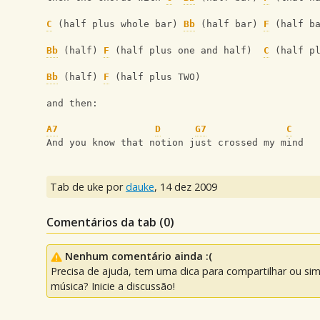
C
 (half plus whole bar) 
Bb
 (half bar) 
F
 (half b
Bb
 (half) 
F
 (half plus one and half)  
C
 (half p
Bb
 (half) 
F
 (half plus TWO)
and then:
A7
D
G7
C
And you know that notion just crossed my mind
Tab de uke por
dauke
,
14 dez 2009
Comentários da tab (
0
)
Nenhum comentário ainda :(
Precisa de ajuda, tem uma dica para compartilhar ou si
música? Inicie a discussão!