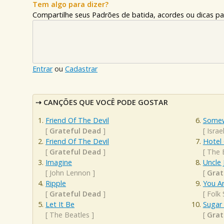
Tem algo para dizer?
Compartilhe seus Padrões de batida, acordes ou dicas pa
Entrar
ou
Cadastrar
CANÇÕES QUE VOCÊ PODE GOSTAR
Friend Of The Devil
Somew
[
Grateful Dead
]
[
Isra
Friend Of The Devil
Hotel 
[
Grateful Dead
]
[
The 
Imagine
Uncle 
[
John Lennon
]
[
Grat
Ripple
You A
[
Grateful Dead
]
[
Folk
Let It Be
Sugar
[
The Beatles
]
[
Grat