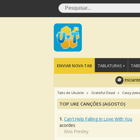
ENVIAR NOVA TAB
TABLATURAS +
TABE
Iniciant
Tabs de Ukulele
Grateful Dead
Casey Jone
TOP UKE CANÇÕES (AGOSTO)
1.
Can't Help Falling In Love With You
acordes
Elvis Presley