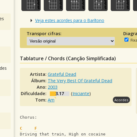
es
Veja estes acordes para o Barítono
Transpor cifras:
Diagr
Fix
Tablature / Chords (Canção Simplificada)
des
Artista:
Grateful Dead
Álbum:
The Very Best Of Grateful Dead
Ano:
2003
Dificuldade:
3.17
(
Iniciante
)
Tom:
Am
Acordes
Chorus:
C
F
Driving that train, High on cocaine