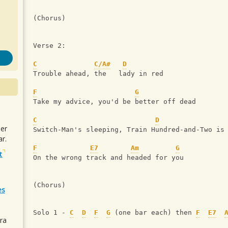
(Chorus)
Verse 2:
C
C/A#
D
Trouble ahead, the   lady in red
F
G
Take my advice, you'd be better off dead
C
D
uer
Switch-Man's sleeping, Train Hundred-and-Two is
r.
F
E7
Am
G
t
On the wrong track and headed for you
(Chorus)
es
Solo 1 - 
C
D
F
G
 (one bar each) then 
F
E7
ra