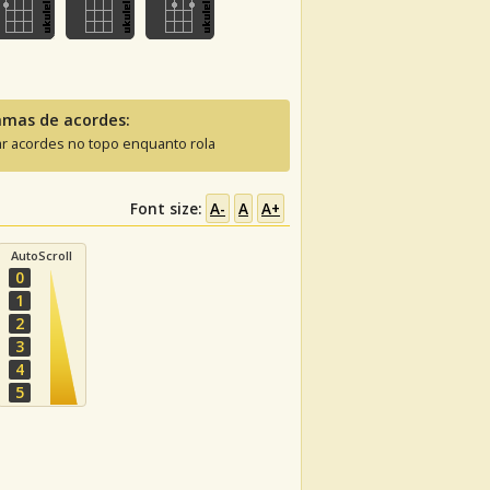
amas de acordes:
ar acordes no topo enquanto rola
Font size:
A-
A
A+
AutoScroll
0
1
2
3
4
5