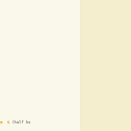
Am
G
 (half bar each)