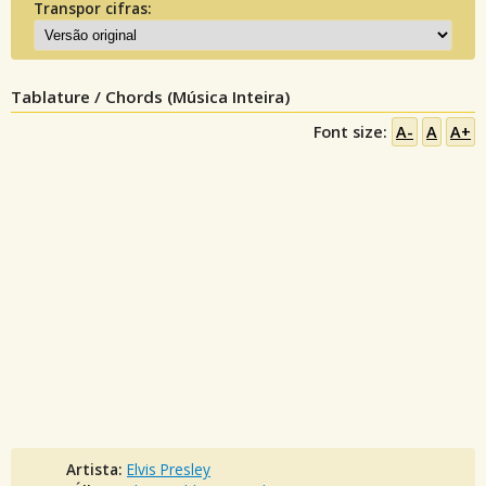
Transpor cifras:
Tablature / Chords (Música Inteira)
Font size:
A-
A
A+
Artista:
Elvis Presley