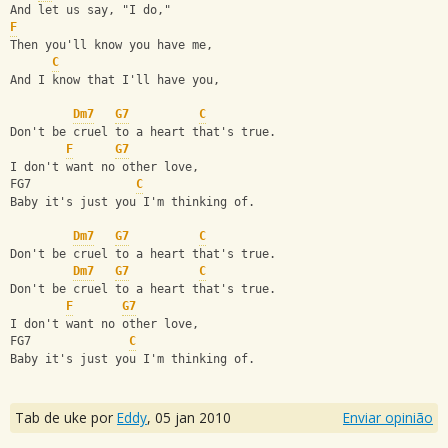
And let us say, "I do,"
F
Then you'll know you have me, 
C
And I know that I'll have you,
Dm7
G7
C
Don't be cruel to a heart that's true.
F
G7
I don't want no other love,
FG7               
C
Baby it's just you I'm thinking of.
Dm7
G7
C
Don't be cruel to a heart that's true.
Dm7
G7
C
Don't be cruel to a heart that's true.
F
G7
I don't want no other love,
FG7              
C
Baby it's just you I'm thinking of.
Tab de uke por
Eddy
,
05 jan 2010
Enviar opinião