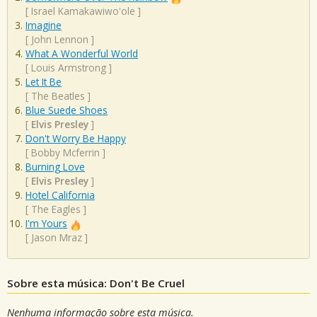
[
Israel Kamakawiwo'ole
]
Imagine
[
John Lennon
]
What A Wonderful World
[
Louis Armstrong
]
Let It Be
[
The Beatles
]
Blue Suede Shoes
[
Elvis Presley
]
Don't Worry Be Happy
[
Bobby Mcferrin
]
Burning Love
[
Elvis Presley
]
Hotel California
[
The Eagles
]
I'm Yours
[
Jason Mraz
]
Sobre esta música: Don't Be Cruel
Nenhuma informação sobre esta música.