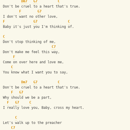
Dm7
G7
C
Don't be cruel to a heart that's true.
F
G7
I don't want no other love,
F
G7
C
Baby it's just you I'm thinking of.
C
Don't stop thinking of me, 
C7
Don't make me feel this way,
F
Come on over here and love me, 
C
You know what I want you to say,
Dm7
G7
C
Don't be cruel to a heart that's true.
F
G7
Why should we be a part,
F
G7
C
I really love you, Baby, cross my heart.
C
Let's walk up to the preacher 
C7