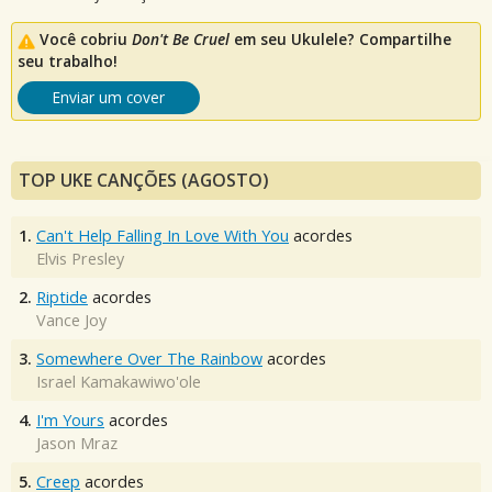
Você cobriu
Don't Be Cruel
em seu Ukulele? Compartilhe
seu trabalho!
Enviar um cover
TOP UKE CANÇÕES (AGOSTO)
1.
Can't Help Falling In Love With You
acordes
Elvis Presley
2.
Riptide
acordes
Vance Joy
3.
Somewhere Over The Rainbow
acordes
Israel Kamakawiwo'ole
4.
I'm Yours
acordes
Jason Mraz
5.
Creep
acordes