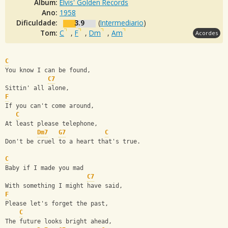
Álbum:
Elvis' Golden Records
Ano:
1958
Dificuldade:
3.9
(
Intermediario
)
Tom:
C
,
F
,
Dm
,
Am
Acordes
C
You know I can be found, 
C7
Sittin' all alone,
F
If you can't come around, 
C
At least please telephone,
Dm7
G7
C
Don't be cruel to a heart that's true.
C
Baby if I made you mad 
C7
With something I might have said,
F
Please let's forget the past, 
C
The future looks bright ahead,