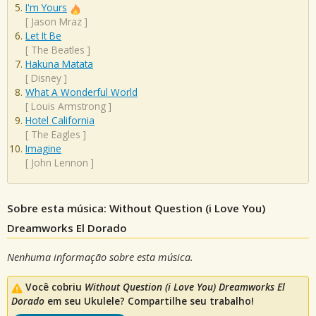
I'm Yours
[
Jason Mraz
]
Let It Be
[
The Beatles
]
Hakuna Matata
[
Disney
]
What A Wonderful World
[
Louis Armstrong
]
Hotel California
[
The Eagles
]
Imagine
[
John Lennon
]
Sobre esta música: Without Question (i Love You)
Dreamworks El Dorado
Nenhuma informação sobre esta música.
Você cobriu
Without Question (i Love You) Dreamworks El
Dorado
em seu Ukulele? Compartilhe seu trabalho!