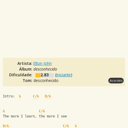
Artista:
Elton John
Álbum:
desconhecido
Dificuldade:
2.83
(
Iniciante
)
Tom:
desconhecido
Acordes
Intro:  
G
C/G
D/G
G
C/G
The more I learn, the more I see
D/G
C/G
G