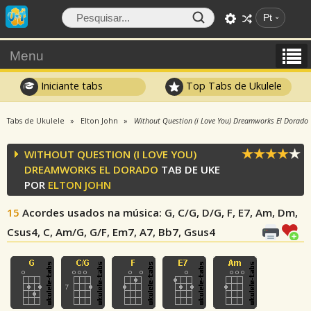
Pt
Menu
Iniciante tabs
Top Tabs de Ukulele
Tabs de Ukulele
Elton John
Without Question (i Love You) Dreamworks El Dorado
WITHOUT QUESTION (I LOVE YOU)
DREAMWORKS EL DORADO
TAB DE UKE
POR
ELTON JOHN
15
Acordes usados na música
: G, C/G, D/G, F, E7, Am, Dm,
Csus4, C, Am/G, G/F, Em7, A7, Bb7, Gsus4