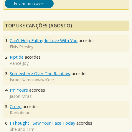
Enviar um cover
TOP UKE CANÇÕES (AGOSTO)
1.
Can't Help Falling In Love With You
acordes
Elvis Presley
2.
Riptide
acordes
Vance Joy
3.
Somewhere Over The Rainbow
acordes
Israel Kamakawiwo'ole
4.
I'm Yours
acordes
Jason Mraz
5.
Creep
acordes
Radiohead
6.
I Thought I Saw Your Face Today
acordes
She and Him