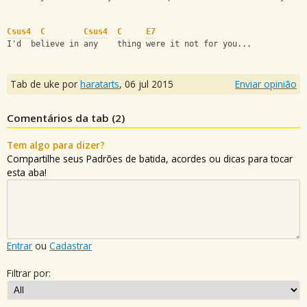
Csus4
C
Csus4
C
E7
I'd  believe in any    thing were it not for you...
Tab de uke por
haratarts
,
06 jul 2015
Enviar opinião
Comentários da tab (
2
)
Tem algo para dizer?
Compartilhe seus Padrões de batida, acordes ou dicas para tocar
esta aba!
Entrar
ou
Cadastrar
Filtrar por: