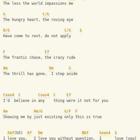
The less the world impassions me
G
C/G
The hungry heart, the roving eye
D/G
C/G
G
Have come to rest, do not apply
F
E7
The frantic chase, the crazy ride
Am
Dm
G
The thrill has gone,  I step aside
Csus4
C
Csus4
C
E7
I'd  believe in any    thing were it not for you
Am
Am/G
G/F
F
Showing me by just existing only this is true
Em7
(b5)  
A7
Dm
Bb7
Gsus4
G
I love you,   I love you without question,  I      love (you)