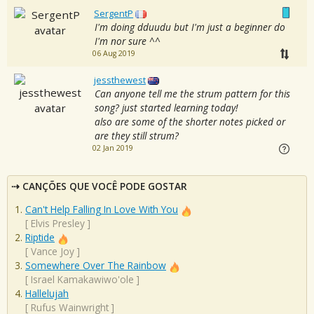
SergentP
I'm doing dduudu but I'm just a beginner do
I'm nor sure ^^
06 Aug 2019
jessthewest
Can anyone tell me the strum pattern for this
song? just started learning today!
also are some of the shorter notes picked or
are they still strum?
02 Jan 2019
CANÇÕES QUE VOCÊ PODE GOSTAR
Can't Help Falling In Love With You
[
Elvis Presley
]
Riptide
[
Vance Joy
]
Somewhere Over The Rainbow
[
Israel Kamakawiwo'ole
]
Hallelujah
[
Rufus Wainwright
]