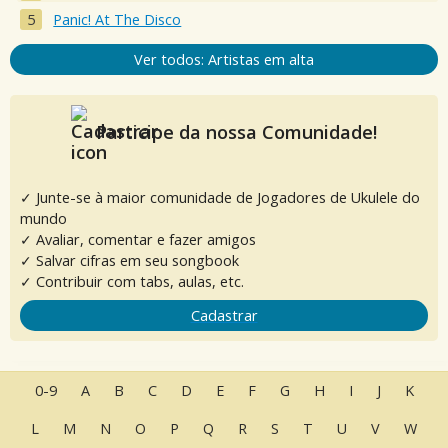
Panic! At The Disco
Ver todos: Artistas em alta
Participe da nossa Comunidade!
✓ Junte-se à maior comunidade de Jogadores de Ukulele do
mundo
✓ Avaliar, comentar e fazer amigos
✓ Salvar cifras em seu songbook
✓ Contribuir com tabs, aulas, etc.
Cadastrar
0-9
A
B
C
D
E
F
G
H
I
J
K
L
M
N
O
P
Q
R
S
T
U
V
W