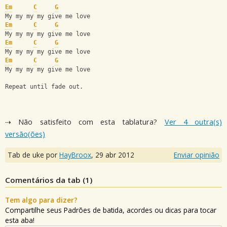
Em
C
G
My my my my give me love
Em
C
G
My my my my give me love
Em
C
G
My my my my give me love
Em
C
G
My my my my give me love
Repeat until fade out.
⇢ Não satisfeito com esta tablatura?
Ver 4 outra(s)
versão(ões)
Tab de uke por
HayBroox
,
29 abr 2012
Enviar opinião
Comentários da tab (
1
)
Tem algo para dizer?
Compartilhe seus Padrões de batida, acordes ou dicas para tocar
esta aba!