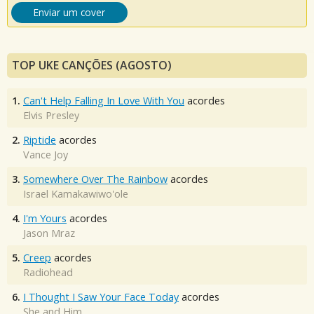
Enviar um cover
TOP UKE CANÇÕES (AGOSTO)
1.
Can't Help Falling In Love With You
acordes
Elvis Presley
2.
Riptide
acordes
Vance Joy
3.
Somewhere Over The Rainbow
acordes
Israel Kamakawiwo'ole
4.
I'm Yours
acordes
Jason Mraz
5.
Creep
acordes
Radiohead
6.
I Thought I Saw Your Face Today
acordes
She and Him