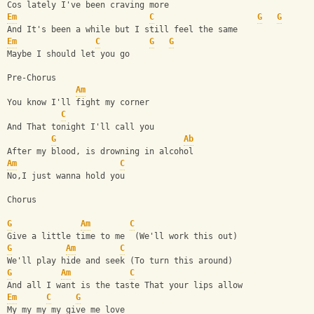
Cos lately I've been craving more
Em
C
G
G
And It's been a while but I still feel the same
Em
C
G
G
Maybe I should let you go
Pre-Chorus
Am
You know I'll fight my corner
C
And That tonight I'll call you
G
Ab
After my blood, is drowning in alcohol
Am
C
No,I just wanna hold you
Chorus
G
Am
C
Give a little time to me  (We'll work this out)
G
Am
C
We'll play hide and seek (To turn this around)
G
Am
C
And all I want is the taste That your lips allow
Em
C
G
My my my my give me love