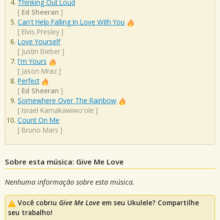
Thinking Out Loud
[
Ed Sheeran
]
Can't Help Falling In Love With You
[
Elvis Presley
]
Love Yourself
[
Justin Bieber
]
I'm Yours
[
Jason Mraz
]
Perfect
[
Ed Sheeran
]
Somewhere Over The Rainbow
[
Israel Kamakawiwo'ole
]
Count On Me
[
Bruno Mars
]
Sobre esta música: Give Me Love
Nenhuma informação sobre esta música.
Você cobriu
Give Me Love
em seu Ukulele? Compartilhe
seu trabalho!