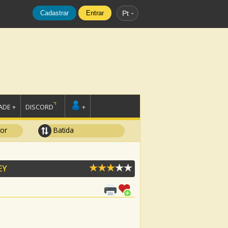
Cadastrar
Entrar
Pt
DE +
DISCORD
+
tor
Batida
EY