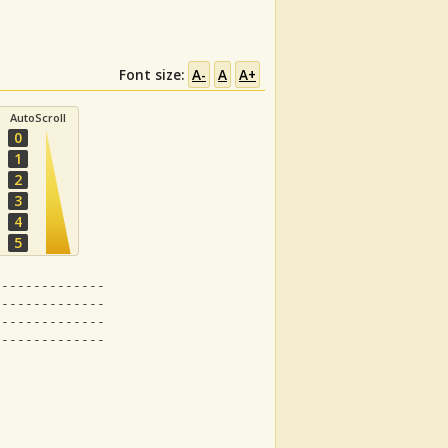
Font size:
A-
A
A+
AutoScroll
0
1
2
3
4
5
---------------|
---------------|
---------------|
---------------|