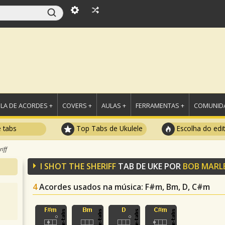
LA DE ACORDES +
COVERS +
AULAS +
FERRAMENTAS +
COMUNIDA
e tabs
Top Tabs de Ukulele
Escolha do edi
iff
I SHOT THE SHERIFF
TAB DE UKE POR
BOB MARL
4
Acordes usados na música
: F#m, Bm, D, C#m