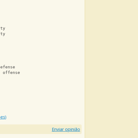
uty
uty
defense
l offense
ões)
Enviar opinião