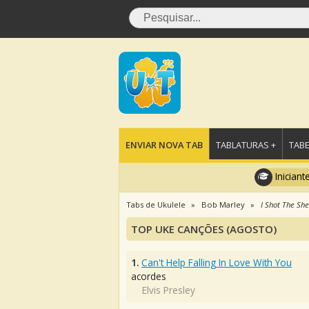
ENVIAR NOVA TAB
TABLATURAS +
TABE
Iniciant
Tabs de Ukulele
Bob Marley
I Shot The Sher
TOP UKE CANÇÕES (AGOSTO)
1.
Can't Help Falling In Love With You
acordes
Elvis Presley