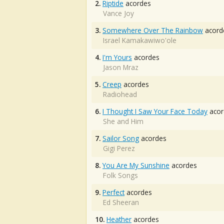
2.
Riptide
acordes
Vance Joy
3.
Somewhere Over The Rainbow
acord
Israel Kamakawiwo'ole
4.
I'm Yours
acordes
Jason Mraz
5.
Creep
acordes
Radiohead
6.
I Thought I Saw Your Face Today
acor
She and Him
7.
Sailor Song
acordes
Gigi Perez
8.
You Are My Sunshine
acordes
Folk Songs
9.
Perfect
acordes
Ed Sheeran
10.
Heather
acordes