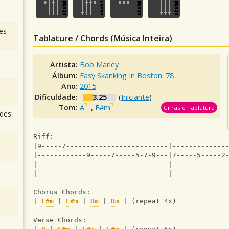
es
Tablature / Chords (Música Inteira)
Artista:
Bob Marley
Álbum:
Easy Skanking In Boston '78
Ano:
2015
Dificuldade:
3.25
(
Iniciante
)
Tom:
A
,
F#m
Cifras e Tablatura
des
Riff:
|9-----7-------------------------|-------------
|------------9-----7-----5-7-9---|7-----5-----2
|--------------------------------|-------------
|--------------------------------|-------------
Chorus Chords:
| 
F#m
 | 
F#m
 | 
Bm
 | 
Bm
 | (repeat 4x)
Verse Chords: