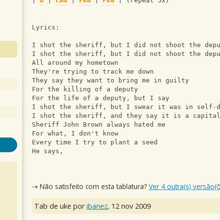
| 
D
 | 
C#m
 | 
F#m
 | 
F#m
 | (repeat 5x)
Lyrics:
I shot the sheriff, but I did not shoot the dep
I shot the sheriff, but I did not shoot the dep
All around my hometown
They're trying to track me down
They say they want to bring me in guilty
For the killing of a deputy
For the life of a deputy, but I say
I shot the sheriff, but I swear it was in self-
I shot the sheriff, and they say it is a capita
Sheriff John Brown always hated me
For what, I don't know
Every time I try to plant a seed
He says,
⇢ Não satisfeito com esta tablatura?
Ver 4 outra(s) versão(
Tab de uke por
ibanez
,
12 nov 2009