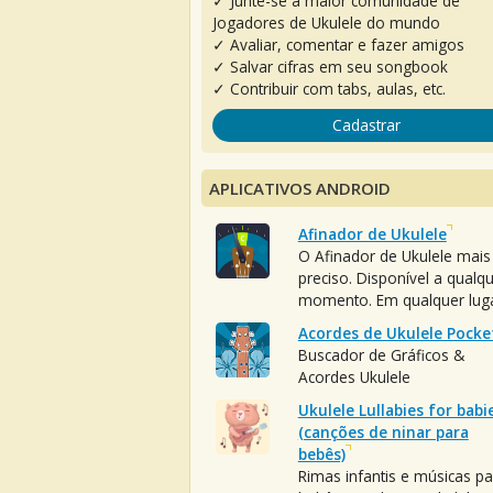
✓ Junte-se à maior comunidade de
Jogadores de Ukulele do mundo
✓ Avaliar, comentar e fazer amigos
✓ Salvar cifras em seu songbook
✓ Contribuir com tabs, aulas, etc.
Cadastrar
APLICATIVOS ANDROID
Afinador de Ukulele
O Afinador de Ukulele mais
preciso. Disponível a qualq
momento. Em qualquer luga
Acordes de Ukulele Pocke
Buscador de Gráficos &
Acordes Ukulele
Ukulele Lullabies for babi
(canções de ninar para
bebês)
Rimas infantis e músicas pa