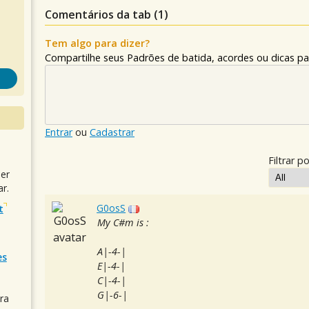
Comentários da tab (
1
)
Tem algo para dizer?
Compartilhe seus Padrões de batida, acordes ou dicas pa
Entrar
ou
Cadastrar
Filtrar po
uer
r.
G0osS
t
My C#m is :
A|-4-|
es
E|-4-|
C|-4-|
G|-6-|
ra