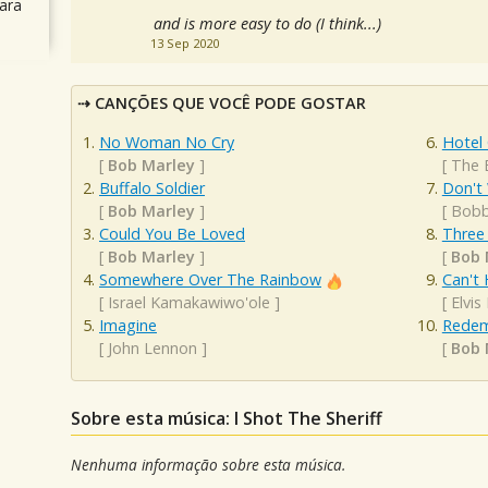
ara
and is more easy to do (I think...)
13 Sep 2020
CANÇÕES QUE VOCÊ PODE GOSTAR
No Woman No Cry
Hotel 
[
Bob Marley
]
[
The 
Buffalo Soldier
Don't
[
Bob Marley
]
[
Bobb
Could You Be Loved
Three 
[
Bob Marley
]
[
Bob 
Somewhere Over The Rainbow
Can't 
[
Israel Kamakawiwo'ole
]
[
Elvis
Imagine
Redem
[
John Lennon
]
[
Bob 
Sobre esta música: I Shot The Sheriff
Nenhuma informação sobre esta música.