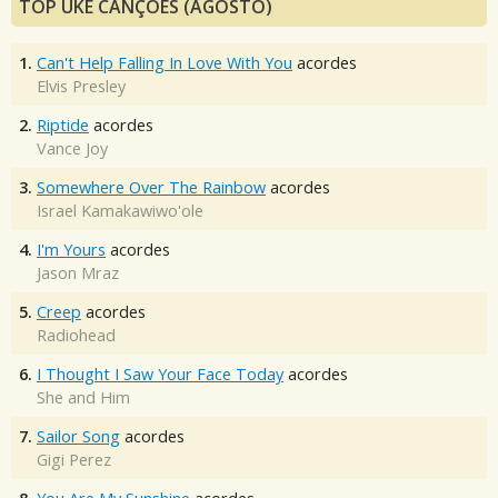
TOP UKE CANÇÕES (AGOSTO)
1.
Can't Help Falling In Love With You
acordes
Elvis Presley
2.
Riptide
acordes
Vance Joy
3.
Somewhere Over The Rainbow
acordes
Israel Kamakawiwo'ole
4.
I'm Yours
acordes
Jason Mraz
5.
Creep
acordes
Radiohead
6.
I Thought I Saw Your Face Today
acordes
She and Him
7.
Sailor Song
acordes
Gigi Perez