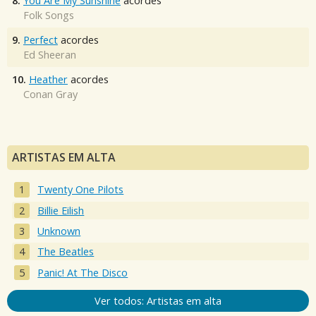
8.
You Are My Sunshine
acordes
Folk Songs
9.
Perfect
acordes
Ed Sheeran
10.
Heather
acordes
Conan Gray
ARTISTAS EM ALTA
Twenty One Pilots
Billie Eilish
Unknown
The Beatles
Panic! At The Disco
Ver todos: Artistas em alta