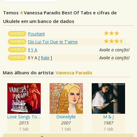
Temos
4
Vanessa Paradis Best Of
Tabs e cifras de
Ukulele em um banco de dados
CHORDS
Pourtant
CHORDS
Dis Lui Toi Que Je T'aime
CHORDS
Il Y A
Avalie a canção!
CHORDS
Il Y A
[
Rate
]
Avalie a canção!
Mais álbuns do artista:
Vanessa Paradis
Love Songs Tour
Divinidylle
M & J
2015
2007
1987
1 tab
1 tab
1 tab