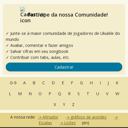
Participe da nossa Comunidade!
✓ Junte-se à maior comunidade de Jogadores de Ukulele do
mundo
✓ Avaliar, comentar e fazer amigos
✓ Salvar cifras em seu songbook
✓ Contribuir com tabs, aulas, etc.
Cadastrar
0-9
A
B
C
D
E
F
G
H
I
J
K
L
M
N
O
P
Q
R
S
T
U
V
W
X
Y
Z
A nossa rede:
Afinador
gráficos de acordes
Escalas
Lições
(en)