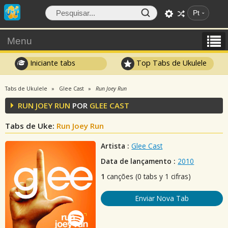
Pt
Menu
Iniciante tabs
Top Tabs de Ukulele
Tabs de Ukulele
Glee Cast
Run Joey Run
RUN JOEY RUN
POR
GLEE CAST
Tabs de Uke:
Run Joey Run
Artista :
Glee Cast
Data de lançamento :
2010
1
canções (0 tabs y 1 cifras)
Enviar Nova Tab