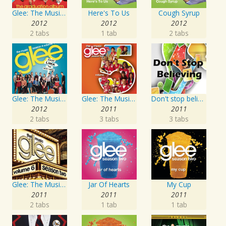
Glee: The Music, The Graduation Album
Here's To Us
Cough Syrup
2012
2012
2012
2 tabs
1 tab
2 tabs
Glee: The Music, Season 4 Volume 1
Glee: The Music, Volume 5
Don't stop believing
2012
2011
2011
2 tabs
3 tabs
3 tabs
Glee: The Music, Volume 6
Jar Of Hearts
My Cup
2011
2011
2011
2 tabs
1 tab
1 tab