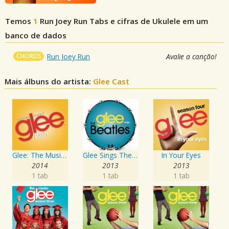
Temos
1
Run Joey Run
Tabs e cifras de Ukulele em um
banco de dados
CHORDS
Run Joey Run
Avalie a canção!
Mais álbuns do artista:
Glee Cast
Glee: The Music, Bash
Glee Sings The Beatles
In Your Eyes
2014
2013
2013
1 tab
1 tab
1 tab