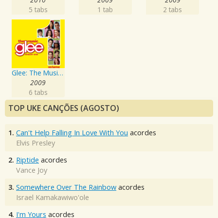
5 tabs
1 tab
2 tabs
Glee: The Music, Volume 1
2009
6 tabs
TOP UKE CANÇÕES (AGOSTO)
1.
Can't Help Falling In Love With You
acordes
Elvis Presley
2.
Riptide
acordes
Vance Joy
3.
Somewhere Over The Rainbow
acordes
Israel Kamakawiwo'ole
4.
I'm Yours
acordes