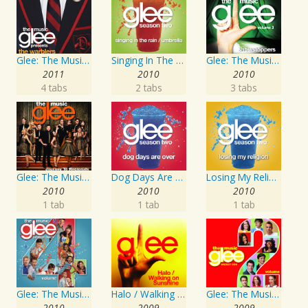
Glee: The Music presents The Warblers
Singing In The Rain / Umbrella
Glee: The Music, Volume 3 Showstoppers
2011
2010
2010
4 tabs
2 tabs
3 tabs
Glee: The Music, Journey To Regionals
Dog Days Are Over
Losing My Religion
2010
2010
2010
1 tab
1 tab
1 tab
Glee: The Music, Volume 4
Halo / Walking On Sunshine
Glee: The Music, Volume 2
2010
2009
2009