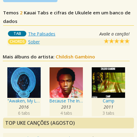
Temos
2
Kauai
Tabs e cifras de Ukulele em um banco de
dados
TAB
The Palisades
Avalie a canção!
CHORDS
Sober
Mais álbuns do artista:
Childish Gambino
"Awaken, My Love!"
Because The Internet
Camp
2016
2013
2011
6 tabs
4 tabs
3 tabs
TOP UKE CANÇÕES (AGOSTO)