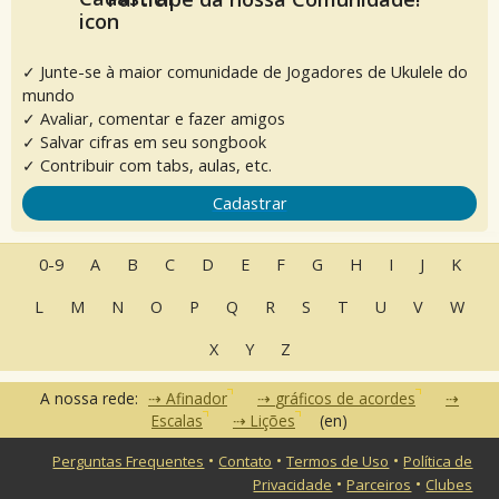
✓ Junte-se à maior comunidade de Jogadores de Ukulele do
mundo
✓ Avaliar, comentar e fazer amigos
✓ Salvar cifras em seu songbook
✓ Contribuir com tabs, aulas, etc.
Cadastrar
0-9
A
B
C
D
E
F
G
H
I
J
K
L
M
N
O
P
Q
R
S
T
U
V
W
X
Y
Z
A nossa rede:
Afinador
gráficos de acordes
Escalas
Lições
(en)
•
•
•
Perguntas Frequentes
Contato
Termos de Uso
Política de
•
•
Privacidade
Parceiros
Clubes