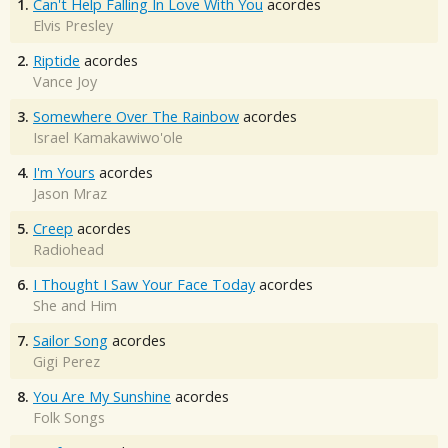
1.
Can't Help Falling In Love With You
acordes
Elvis Presley
2.
Riptide
acordes
Vance Joy
3.
Somewhere Over The Rainbow
acordes
Israel Kamakawiwo'ole
4.
I'm Yours
acordes
Jason Mraz
5.
Creep
acordes
Radiohead
6.
I Thought I Saw Your Face Today
acordes
She and Him
7.
Sailor Song
acordes
Gigi Perez
8.
You Are My Sunshine
acordes
Folk Songs