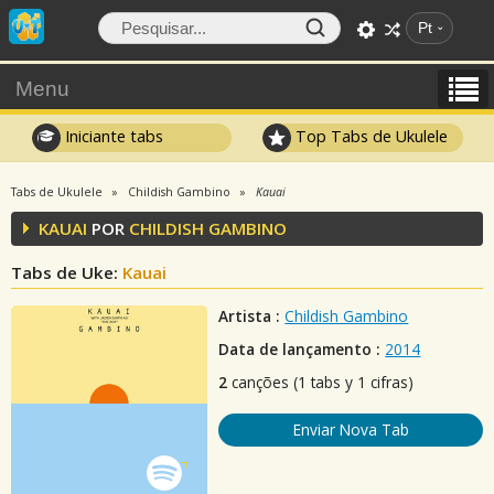
Pt
Menu
Iniciante tabs
Top Tabs de Ukulele
Tabs de Ukulele
Childish Gambino
Kauai
KAUAI
POR
CHILDISH GAMBINO
Tabs de Uke:
Kauai
Artista :
Childish Gambino
Data de lançamento :
2014
2
canções (1 tabs y 1 cifras)
Enviar Nova Tab