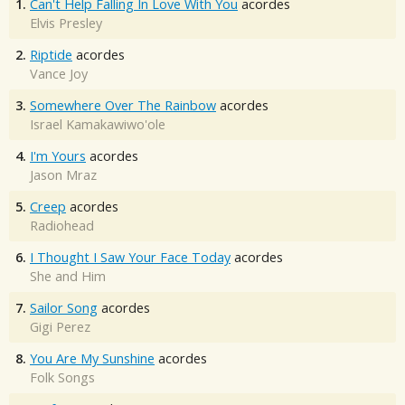
1.
Can't Help Falling In Love With You
acordes
Elvis Presley
2.
Riptide
acordes
Vance Joy
3.
Somewhere Over The Rainbow
acordes
Israel Kamakawiwo'ole
4.
I'm Yours
acordes
Jason Mraz
5.
Creep
acordes
Radiohead
6.
I Thought I Saw Your Face Today
acordes
She and Him
7.
Sailor Song
acordes
Gigi Perez
8.
You Are My Sunshine
acordes
Folk Songs