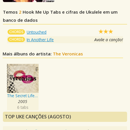
Temos
2
Hook Me Up
Tabs e cifras de Ukulele em um
banco de dados
CHORDS
Untouched
CHORDS
In Another Life
Avalie a canção!
Mais álbuns do artista:
The Veronicas
The Secret Life Of...
2005
6 tabs
TOP UKE CANÇÕES (AGOSTO)