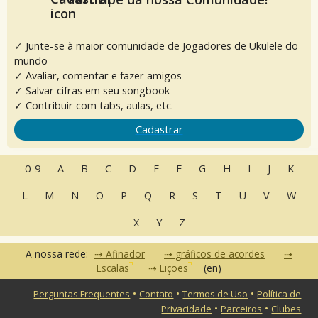
✓ Junte-se à maior comunidade de Jogadores de Ukulele do
mundo
✓ Avaliar, comentar e fazer amigos
✓ Salvar cifras em seu songbook
✓ Contribuir com tabs, aulas, etc.
Cadastrar
0-9
A
B
C
D
E
F
G
H
I
J
K
L
M
N
O
P
Q
R
S
T
U
V
W
X
Y
Z
A nossa rede:
Afinador
gráficos de acordes
Escalas
Lições
(en)
•
•
•
Perguntas Frequentes
Contato
Termos de Uso
Política de
•
•
Privacidade
Parceiros
Clubes