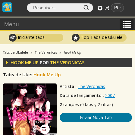
Pt
Menu
Iniciante tabs
Top Tabs de Ukulele
Tabs de Ukulele
The Veronicas
Hook Me Up
HOOK ME UP
POR
THE VERONICAS
Tabs de Uke:
Hook Me Up
Artista :
The Veronicas
Data de lançamento :
2007
2
canções (0 tabs y 2 cifras)
Enviar Nova Tab