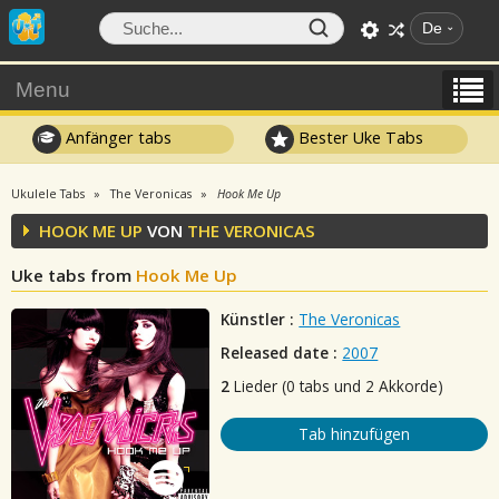
De
Menu
Anfänger tabs
Bester Uke Tabs
Ukulele Tabs
The Veronicas
Hook Me Up
HOOK ME UP
VON
THE VERONICAS
Uke tabs from
Hook Me Up
Künstler :
The Veronicas
Released date :
2007
2
Lieder (0 tabs und 2 Akkorde)
Tab hinzufügen