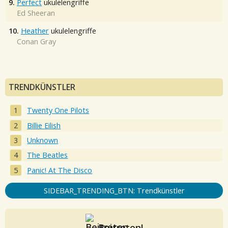
9.
Perfect
ukulelengriffe
Ed Sheeran
10.
Heather
ukulelengriffe
Conan Gray
TRENDKÜNSTLER
Twenty One Pilots
Billie Eilish
Unknown
The Beatles
Panic! At The Disco
SIDEBAR_TRENDING_BTN: Trendkünstler
Beitreten!