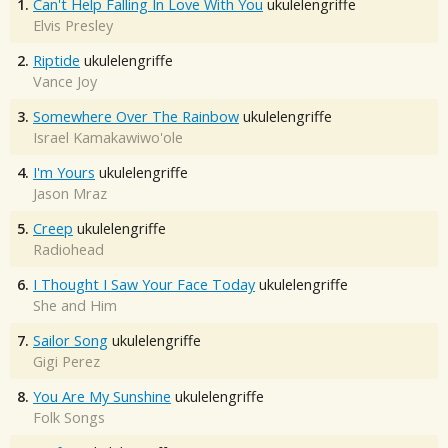
1.
Can't Help Falling In Love With You
ukulelengriffe
Elvis Presley
2.
Riptide
ukulelengriffe
Vance Joy
3.
Somewhere Over The Rainbow
ukulelengriffe
Israel Kamakawiwo'ole
4.
I'm Yours
ukulelengriffe
Jason Mraz
5.
Creep
ukulelengriffe
Radiohead
6.
I Thought I Saw Your Face Today
ukulelengriffe
She and Him
7.
Sailor Song
ukulelengriffe
Gigi Perez
8.
You Are My Sunshine
ukulelengriffe
Folk Songs