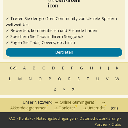
✓ Treten Sie der größten Community von Ukulele-Spielern
weltweit bei
✓ Bewerten, kommentieren und Freunde finden
✓ Speichern Sie Tabs in Ihrem Songbook
✓ Fügen Sie Tabs, Covers, etc. hinzu
Beitreten
0-9
A
B
C
D
E
F
G
H
I
J
K
L
M
N
O
P
Q
R
S
T
U
V
W
X
Y
Z
Unser Netzwerk:
Online-Stimmgerät
Akkorddiagrammen
Tonleiter
Unterricht
(en)
•
•
•
•
FAQ
Kontakt
Nutzungsbedingungen
Datenschutzerklärung
•
Partner
Clubs