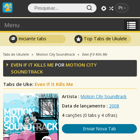
Pt
Menu
Iniciante tabs
Top Tabs de Ukulele
Tabs de Ukulele
Motion City Soundtrack
Even If It Kills Me
EVEN IF IT KILLS ME
POR
MOTION CITY
SOUNDTRACK
Tabs de Uke:
Even If It Kills Me
Artista :
Motion City Soundtrack
Data de lançamento :
2008
4
canções (0 tabs y 4 cifras)
Enviar Nova Tab