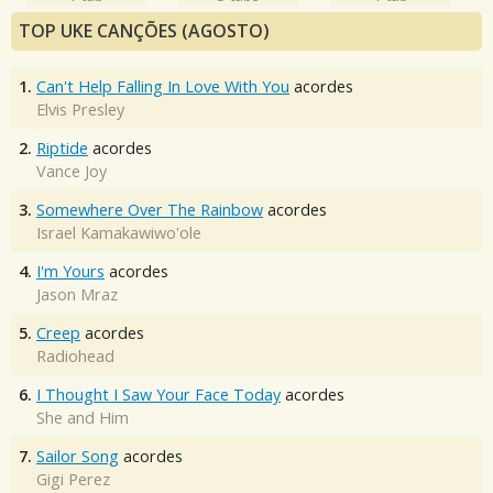
TOP UKE CANÇÕES (AGOSTO)
1.
Can't Help Falling In Love With You
acordes
Elvis Presley
2.
Riptide
acordes
Vance Joy
3.
Somewhere Over The Rainbow
acordes
Israel Kamakawiwo'ole
4.
I'm Yours
acordes
Jason Mraz
5.
Creep
acordes
Radiohead
6.
I Thought I Saw Your Face Today
acordes
She and Him
7.
Sailor Song
acordes
Gigi Perez