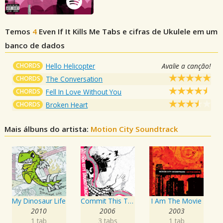
Temos
4
Even If It Kills Me
Tabs e cifras de Ukulele em um
banco de dados
CHORDS
Hello Helicopter
Avalie a canção!
CHORDS
The Conversation
CHORDS
Fell In Love Without You
CHORDS
Broken Heart
Mais álbuns do artista:
Motion City Soundtrack
My Dinosaur Life
Commit This To Memory
I Am The Movie
2010
2006
2003
1 tab
3 tabs
1 tab