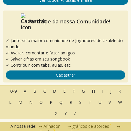
Ver todos: Artistas em alta
Participe da nossa Comunidade!
✓ Junte-se à maior comunidade de Jogadores de Ukulele do
mundo
✓ Avaliar, comentar e fazer amigos
✓ Salvar cifras em seu songbook
✓ Contribuir com tabs, aulas, etc.
Cadastrar
0-9
A
B
C
D
E
F
G
H
I
J
K
L
M
N
O
P
Q
R
S
T
U
V
W
X
Y
Z
A nossa rede:
Afinador
gráficos de acordes