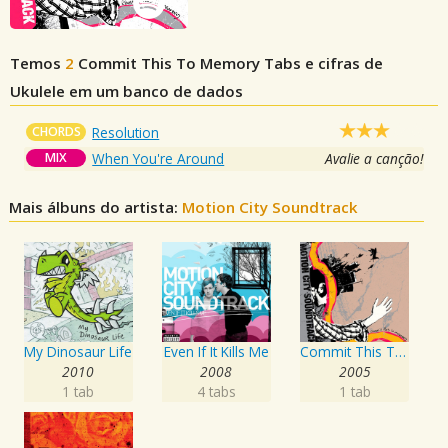
Temos
2
Commit This To Memory
Tabs e cifras de
Ukulele em um banco de dados
CHORDS
Resolution
MIX
When You're Around
Avalie a canção!
Mais álbuns do artista:
Motion City Soundtrack
My Dinosaur Life
Even If It Kills Me
Commit This To Memory
2010
2008
2005
1 tab
4 tabs
1 tab