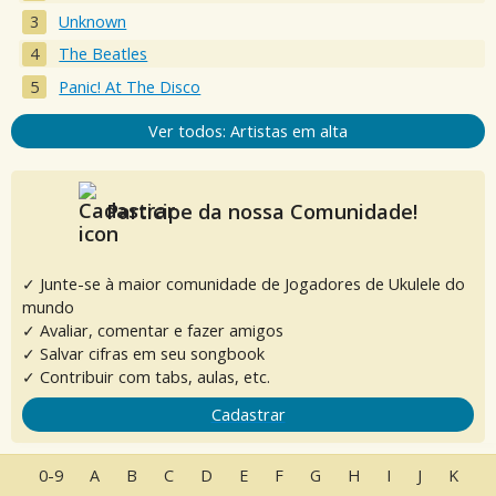
Unknown
The Beatles
Panic! At The Disco
Ver todos: Artistas em alta
Participe da nossa Comunidade!
✓ Junte-se à maior comunidade de Jogadores de Ukulele do
mundo
✓ Avaliar, comentar e fazer amigos
✓ Salvar cifras em seu songbook
✓ Contribuir com tabs, aulas, etc.
Cadastrar
0-9
A
B
C
D
E
F
G
H
I
J
K