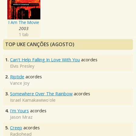
I Am The Movie
2003
1 tab
TOP UKE CANÇÕES (AGOSTO)
1.
Can't Help Falling In Love With You
acordes
Elvis Presley
2.
Riptide
acordes
Vance Joy
3.
Somewhere Over The Rainbow
acordes
Israel Kamakawiwo'ole
4.
I'm Yours
acordes
Jason Mraz
5.
Creep
acordes
Radiohead