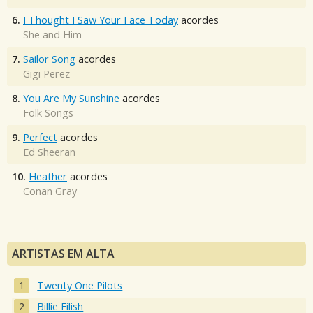
6.
I Thought I Saw Your Face Today
acordes
She and Him
7.
Sailor Song
acordes
Gigi Perez
8.
You Are My Sunshine
acordes
Folk Songs
9.
Perfect
acordes
Ed Sheeran
10.
Heather
acordes
Conan Gray
ARTISTAS EM ALTA
Twenty One Pilots
Billie Eilish