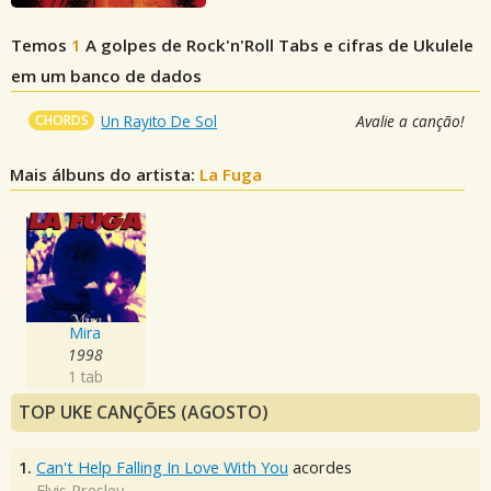
Temos
1
A golpes de Rock'n'Roll
Tabs e cifras de Ukulele
em um banco de dados
CHORDS
Un Rayito De Sol
Avalie a canção!
Mais álbuns do artista:
La Fuga
Mira
1998
1 tab
TOP UKE CANÇÕES (AGOSTO)
1.
Can't Help Falling In Love With You
acordes
Elvis Presley