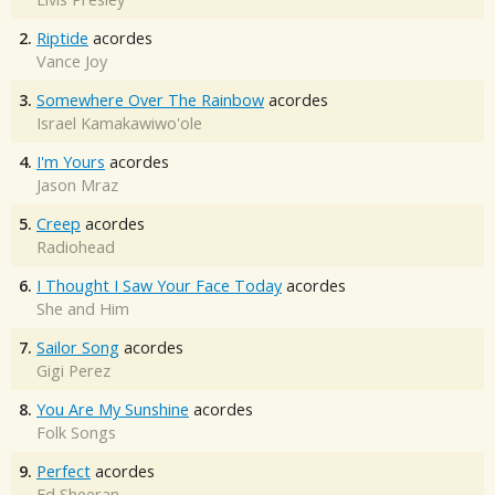
2.
Riptide
acordes
Vance Joy
3.
Somewhere Over The Rainbow
acordes
Israel Kamakawiwo'ole
4.
I'm Yours
acordes
Jason Mraz
5.
Creep
acordes
Radiohead
6.
I Thought I Saw Your Face Today
acordes
She and Him
7.
Sailor Song
acordes
Gigi Perez
8.
You Are My Sunshine
acordes
Folk Songs
9.
Perfect
acordes
Ed Sheeran