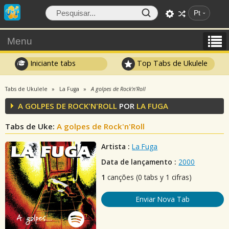
Pt
Menu
Iniciante tabs
Top Tabs de Ukulele
Tabs de Ukulele
La Fuga
A golpes de Rock'n'Roll
A GOLPES DE ROCK'N'ROLL
POR
LA FUGA
Tabs de Uke:
A golpes de Rock'n'Roll
Artista :
La Fuga
Data de lançamento :
2000
1
canções (0 tabs y 1 cifras)
Enviar Nova Tab