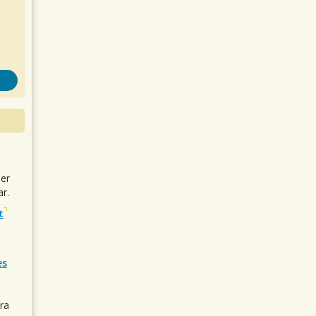
uer
r.
t
es
ra