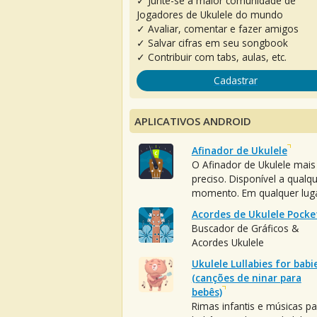
✓ Junte-se à maior comunidade de
Jogadores de Ukulele do mundo
✓ Avaliar, comentar e fazer amigos
✓ Salvar cifras em seu songbook
✓ Contribuir com tabs, aulas, etc.
Cadastrar
APLICATIVOS ANDROID
Afinador de Ukulele
O Afinador de Ukulele mais
preciso. Disponível a qualq
momento. Em qualquer luga
Acordes de Ukulele Pocke
Buscador de Gráficos &
Acordes Ukulele
Ukulele Lullabies for babi
(canções de ninar para
bebês)
Rimas infantis e músicas pa