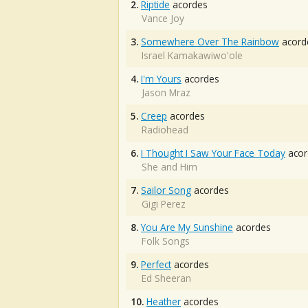
2.
Riptide
acordes
Vance Joy
3.
Somewhere Over The Rainbow
acord
Israel Kamakawiwo'ole
4.
I'm Yours
acordes
Jason Mraz
5.
Creep
acordes
Radiohead
6.
I Thought I Saw Your Face Today
acor
She and Him
7.
Sailor Song
acordes
Gigi Perez
8.
You Are My Sunshine
acordes
Folk Songs
9.
Perfect
acordes
Ed Sheeran
10.
Heather
acordes