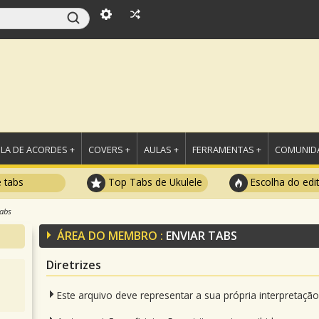
LA DE ACORDES +
COVERS +
AULAS +
FERRAMENTAS +
COMUNIDA
e tabs
Top Tabs de Ukulele
Escolha do edi
tabs
ÁREA DO MEMBRO :
ENVIAR TABS
Diretrizes
Este arquivo deve representar a sua própria interpretaçã