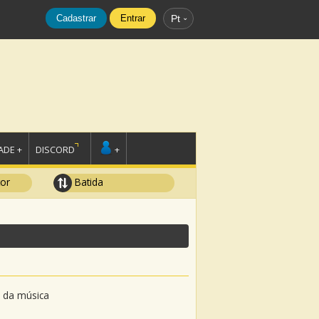
Cadastrar
Entrar
Pt
DE +
DISCORD
+
tor
Batida
o da música