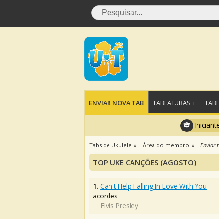
ENVIAR NOVA TAB
TABLATURAS +
TABE
Iniciant
Tabs de Ukulele
Área do membro
Enviar 
TOP UKE CANÇÕES (AGOSTO)
1.
Can't Help Falling In Love With You
acordes
Elvis Presley