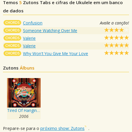
Temos
5
Zutons
Tabs e cifras de Ukulele em um banco
de dados
CHORDS
Confusion
Avalie a canção!
CHORDS
Someone Watching Over Me
CHORDS
Valerie
CHORDS
Valerie
CHORDS
Why Won't You Give Me Your Love
Zutons
Álbuns
Tired Of Hanging Around
2006
Prepare-se para o
próximo show: Zutons
.