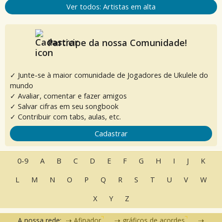
Ver todos: Artistas em alta
Participe da nossa Comunidade!
✓ Junte-se à maior comunidade de Jogadores de Ukulele do
mundo
✓ Avaliar, comentar e fazer amigos
✓ Salvar cifras em seu songbook
✓ Contribuir com tabs, aulas, etc.
Cadastrar
0-9
A
B
C
D
E
F
G
H
I
J
K
L
M
N
O
P
Q
R
S
T
U
V
W
X
Y
Z
A nossa rede:
Afinador
gráficos de acordes