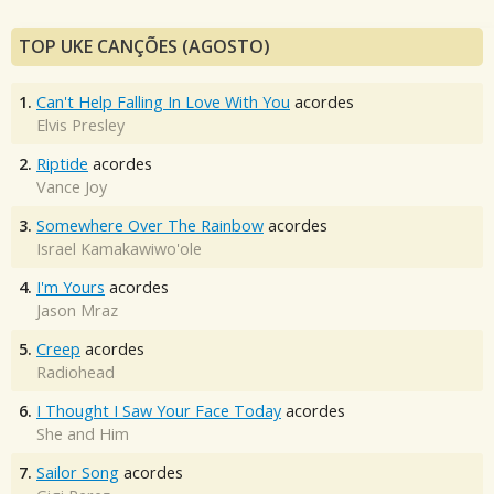
TOP UKE CANÇÕES (AGOSTO)
1.
Can't Help Falling In Love With You
acordes
Elvis Presley
2.
Riptide
acordes
Vance Joy
3.
Somewhere Over The Rainbow
acordes
Israel Kamakawiwo'ole
4.
I'm Yours
acordes
Jason Mraz
5.
Creep
acordes
Radiohead
6.
I Thought I Saw Your Face Today
acordes
She and Him
7.
Sailor Song
acordes