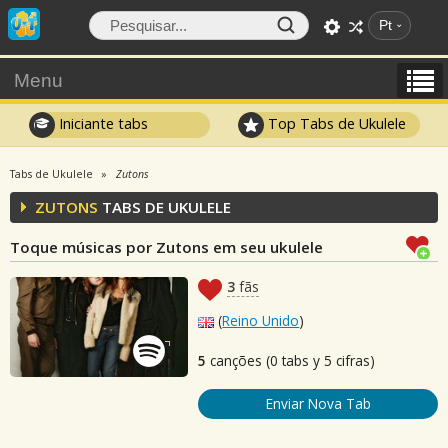
Pt
Menu
Iniciante tabs
Top Tabs de Ukulele
Tabs de Ukulele
Zutons
ZUTONS
TABS DE UKULELE
Toque músicas por Zutons em seu ukulele
3
fãs
(
Reino Unido
)
5
canções (0 tabs y 5 cifras)
Enviar Nova Tab