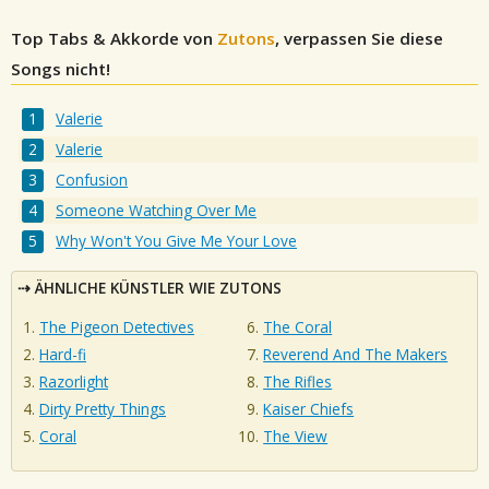
Top Tabs & Akkorde von
Zutons
, verpassen Sie diese
Songs nicht!
Valerie
Valerie
Confusion
Someone Watching Over Me
Why Won't You Give Me Your Love
ÄHNLICHE KÜNSTLER WIE ZUTONS
The Pigeon Detectives
The Coral
Hard-fi
Reverend And The Makers
Razorlight
The Rifles
Dirty Pretty Things
Kaiser Chiefs
Coral
The View