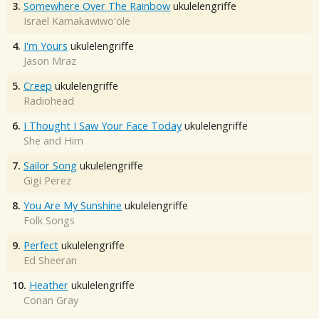
3.
Somewhere Over The Rainbow
ukulelengriffe
Israel Kamakawiwo'ole
4.
I'm Yours
ukulelengriffe
Jason Mraz
5.
Creep
ukulelengriffe
Radiohead
6.
I Thought I Saw Your Face Today
ukulelengriffe
She and Him
7.
Sailor Song
ukulelengriffe
Gigi Perez
8.
You Are My Sunshine
ukulelengriffe
Folk Songs
9.
Perfect
ukulelengriffe
Ed Sheeran
10.
Heather
ukulelengriffe
Conan Gray