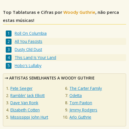
Top Tablaturas e Cifras por
Woody Guthrie
, não perca
estas músicas!
Roll On Columbia
All You Fascists
Dusty Old Dust
This Land Is Your Land
Hobo's Lullaby
ARTISTAS SEMELHANTES A WOODY GUTHRIE
Pete Seeger
The Carter Family
Ramblin’ Jack Elliott
Odetta
Dave Van Ronk
Tom Paxton
Elizabeth Cotten
Jimmy Rodgers
Mississippi John Hurt
Arlo Guthrie