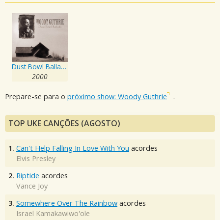
Dust Bowl Ballads
2000
Prepare-se para o
próximo show: Woody Guthrie
.
TOP UKE CANÇÕES (AGOSTO)
1.
Can't Help Falling In Love With You
acordes
Elvis Presley
2.
Riptide
acordes
Vance Joy
3.
Somewhere Over The Rainbow
acordes
Israel Kamakawiwo'ole