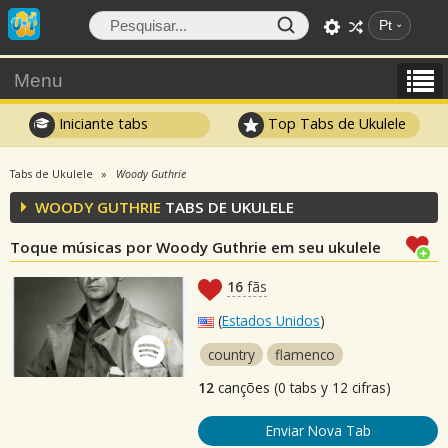
Pt
Menu
Iniciante tabs
Top Tabs de Ukulele
Tabs de Ukulele
Woody Guthrie
WOODY GUTHRIE
TABS DE UKULELE
Toque músicas por Woody Guthrie em seu ukulele
16
fãs
(
Estados Unidos
)
country
flamenco
12
canções (0 tabs y 12 cifras)
Enviar Nova Tab