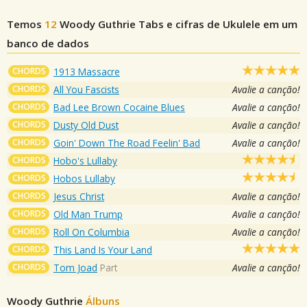
Temos
12
Woody Guthrie
Tabs e cifras de Ukulele em um
banco de dados
CHORDS
1913 Massacre
CHORDS
All You Fascists
Avalie a canção!
CHORDS
Bad Lee Brown Cocaine Blues
Avalie a canção!
CHORDS
Dusty Old Dust
Avalie a canção!
CHORDS
Goin' Down The Road Feelin' Bad
Avalie a canção!
CHORDS
Hobo's Lullaby
CHORDS
Hobos Lullaby
CHORDS
Jesus Christ
Avalie a canção!
CHORDS
Old Man Trump
Avalie a canção!
CHORDS
Roll On Columbia
Avalie a canção!
CHORDS
This Land Is Your Land
CHORDS
Tom Joad
Part
Avalie a canção!
Woody Guthrie
Álbuns