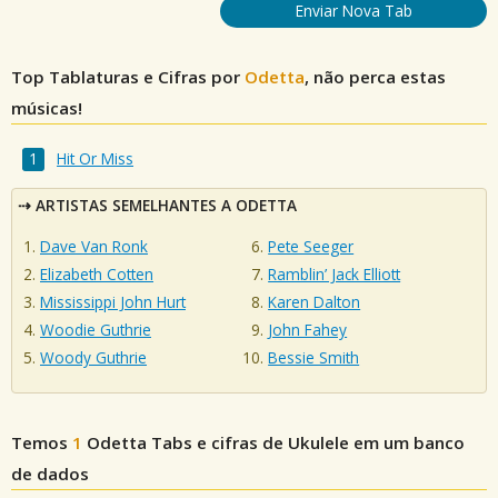
Enviar Nova Tab
Top Tablaturas e Cifras por
Odetta
, não perca estas
músicas!
Hit Or Miss
ARTISTAS SEMELHANTES A ODETTA
Dave Van Ronk
Pete Seeger
Elizabeth Cotten
Ramblin’ Jack Elliott
Mississippi John Hurt
Karen Dalton
Woodie Guthrie
John Fahey
Woody Guthrie
Bessie Smith
Temos
1
Odetta
Tabs e cifras de Ukulele em um banco
de dados