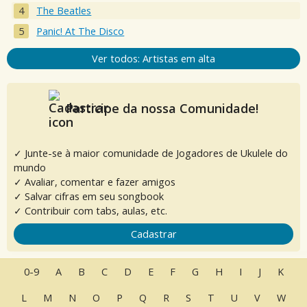
The Beatles
Panic! At The Disco
Ver todos: Artistas em alta
Participe da nossa Comunidade!
✓ Junte-se à maior comunidade de Jogadores de Ukulele do
mundo
✓ Avaliar, comentar e fazer amigos
✓ Salvar cifras em seu songbook
✓ Contribuir com tabs, aulas, etc.
Cadastrar
0-9
A
B
C
D
E
F
G
H
I
J
K
L
M
N
O
P
Q
R
S
T
U
V
W