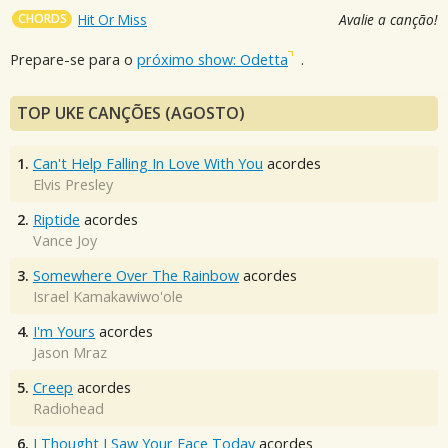
CHORDS
Hit Or Miss
Avalie a canção!
Prepare-se para o
próximo show: Odetta
.
TOP UKE CANÇÕES (AGOSTO)
1.
Can't Help Falling In Love With You
acordes
Elvis Presley
2.
Riptide
acordes
Vance Joy
3.
Somewhere Over The Rainbow
acordes
Israel Kamakawiwo'ole
4.
I'm Yours
acordes
Jason Mraz
5.
Creep
acordes
Radiohead
6.
I Thought I Saw Your Face Today
acordes