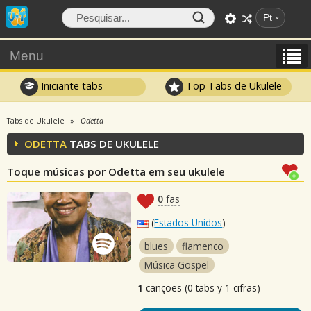
Pt
Menu
Iniciante tabs
Top Tabs de Ukulele
Tabs de Ukulele
Odetta
ODETTA
TABS DE UKULELE
Toque músicas por Odetta em seu ukulele
0
fãs
(
Estados Unidos
)
blues
flamenco
Música Gospel
1
canções (0 tabs y 1 cifras)