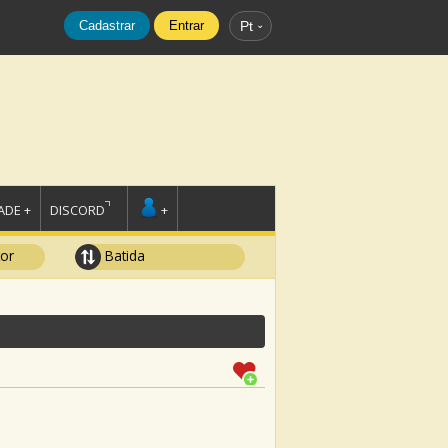
Cadastrar
Entrar
Pt
DE +
DISCORD
+
tor
Batida