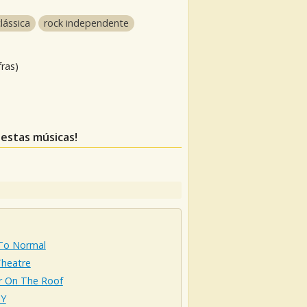
lássica
rock independente
fras)
 estas músicas!
To Normal
Theatre
er On The Roof
Y