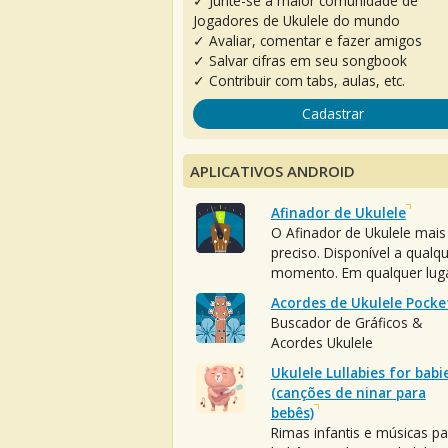
✓ Junte-se à maior comunidade de
Jogadores de Ukulele do mundo
✓ Avaliar, comentar e fazer amigos
✓ Salvar cifras em seu songbook
✓ Contribuir com tabs, aulas, etc.
Cadastrar
APLICATIVOS ANDROID
Afinador de Ukulele
O Afinador de Ukulele mais
preciso. Disponível a qualq
momento. Em qualquer luga
Acordes de Ukulele Pocke
Buscador de Gráficos &
Acordes Ukulele
Ukulele Lullabies for babi
(canções de ninar para
bebês)
Rimas infantis e músicas pa