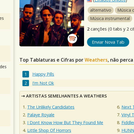
alternativo
Música c
es
Música instrumental
2
canções (0 tabs y 2 ci
Enviar Nova Tab
Top Tablaturas e Cifras por
Weathers
, não perca
des
Happy Pills
I'm Not Ok
ARTISTAS SEMELHANTES A WEATHERS
The Unlikely Candidates
Next 
Palaye Royale
Vinyl 
I Dont Know How But They Found Me
Fiddl
Little Shop Of Horrors
HUNN