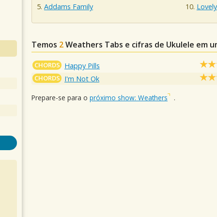
Addams Family
Lovel
Temos
2
Weathers
Tabs e cifras de Ukulele em 
CHORDS
Happy Pills
CHORDS
I'm Not Ok
Prepare-se para o
próximo show: Weathers
.