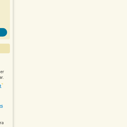
uer
r.
t
es
ra