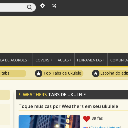
LA DE ACORDES +
COVERS +
AULAS +
FERRAMENTAS +
COMUNIDA
e tabs
Top Tabs de Ukulele
Escolha do edi
WEATHERS
TABS DE UKULELE
Toque músicas por Weathers em seu ukulele
39
fãs
(
Estados Unidos
)