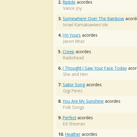
2.
Riptide
acordes
Vance Joy
3.
Somewhere Over The Rainbow
acord
Israel Kamakawiwo'ole
4.
I'm Yours
acordes
Jason Mraz
5.
Creep
acordes
Radiohead
6.
I Thought I Saw Your Face Today
acor
She and Him
7.
Sailor Song
acordes
Gigi Perez
8.
You Are My Sunshine
acordes
Folk Songs
9.
Perfect
acordes
Ed Sheeran
10.
Heather
acordes