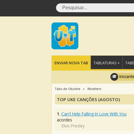
ENVIAR NOVA TAB
TABLATURAS +
TABE
Iniciant
Tabs de Ukulele
Weathers
TOP UKE CANÇÕES (AGOSTO)
1.
Can't Help Falling In Love With You
acordes
Elvis Presley