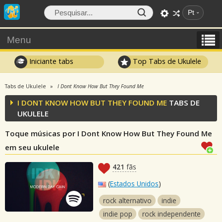
Pt
Menu
Iniciante tabs
Top Tabs de Ukulele
Tabs de Ukulele
I Dont Know How But They Found Me
I DONT KNOW HOW BUT THEY FOUND ME
TABS DE
UKULELE
Toque músicas por I Dont Know How But They Found Me
em seu ukulele
421
fãs
(
Estados Unidos
)
rock alternativo
indie
indie pop
rock independente