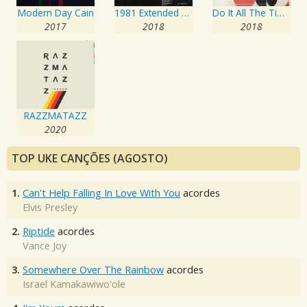
Modern Day Cain
1981 Extended Play
Do It All The Time
2017
2018
2018
RAZZMATAZZ
2020
TOP UKE CANÇÕES (AGOSTO)
1.
Can't Help Falling In Love With You
acordes
Elvis Presley
2.
Riptide
acordes
Vance Joy
3.
Somewhere Over The Rainbow
acordes
Israel Kamakawiwo'ole