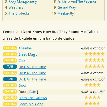
Ricky Montgomery
Frnkiero AndThe Patience
Weathers
Gerard Way
The Brobecks
Meekakitty
Temos
21
I Dont Know How But They Found Me
Tabs e
cifras de Ukulele em um banco de dados
CHORDS
Absinthe
Avalie a canção!
CHORDS
Bleed Magic
CHORDS
Choke
TAB
Do It All The Time
CHORDS
Do It All The Time
Avalie a canção!
TAB
Do It All The Time
Avalie a canção!
CHORDS
Door
CHORDS
Door
[
Rate
]
Avalie a canção!
CHORDS
From The Gallows
CHORDS
Leave Me Alone