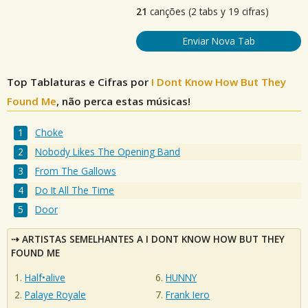
21
canções (2 tabs y 19 cifras)
Enviar Nova Tab
Top Tablaturas e Cifras por
I Dont Know How But They
Found Me
, não perca estas músicas!
Choke
Nobody Likes The Opening Band
From The Gallows
Do It All The Time
Door
ARTISTAS SEMELHANTES A I DONT KNOW HOW BUT THEY
FOUND ME
Half•alive
HUNNY
Palaye Royale
Frank Iero