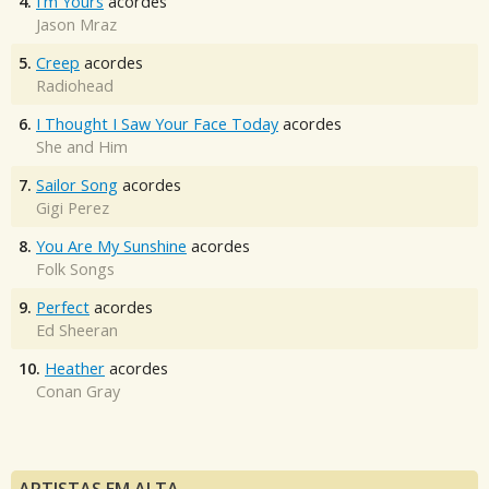
4.
I'm Yours
acordes
Jason Mraz
5.
Creep
acordes
Radiohead
6.
I Thought I Saw Your Face Today
acordes
She and Him
7.
Sailor Song
acordes
Gigi Perez
8.
You Are My Sunshine
acordes
Folk Songs
9.
Perfect
acordes
Ed Sheeran
10.
Heather
acordes
Conan Gray
ARTISTAS EM ALTA