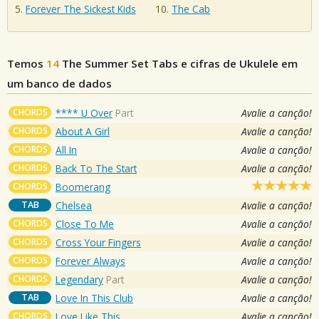
Forever The Sickest Kids
The Cab
Temos
14
The Summer Set
Tabs e cifras de Ukulele em
um banco de dados
CHORDS
**** U Over
Part
Avalie a canção!
CHORDS
About A Girl
Avalie a canção!
CHORDS
All In
Avalie a canção!
CHORDS
Back To The Start
Avalie a canção!
CHORDS
Boomerang
TAB
Chelsea
Avalie a canção!
CHORDS
Close To Me
Avalie a canção!
CHORDS
Cross Your Fingers
Avalie a canção!
CHORDS
Forever Always
Avalie a canção!
CHORDS
Legendary
Part
Avalie a canção!
TAB
Love In This Club
Avalie a canção!
CHORDS
Love Like This
Avalie a canção!