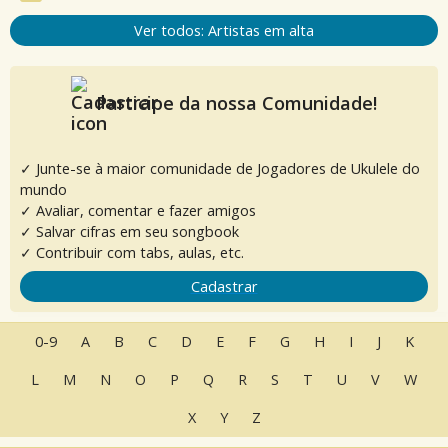
Ver todos: Artistas em alta
Participe da nossa Comunidade!
✓ Junte-se à maior comunidade de Jogadores de Ukulele do
mundo
✓ Avaliar, comentar e fazer amigos
✓ Salvar cifras em seu songbook
✓ Contribuir com tabs, aulas, etc.
Cadastrar
0-9
A
B
C
D
E
F
G
H
I
J
K
L
M
N
O
P
Q
R
S
T
U
V
W
X
Y
Z