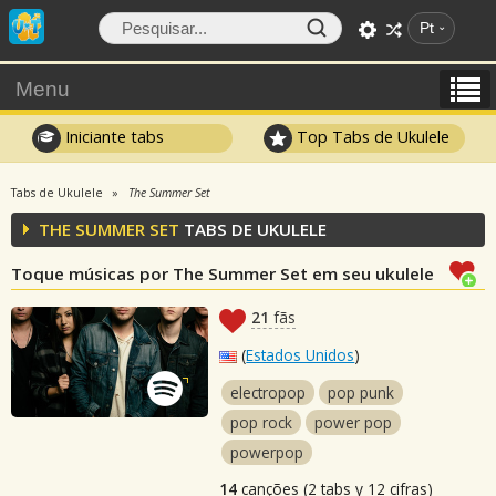
Pt
Menu
Iniciante tabs
Top Tabs de Ukulele
Tabs de Ukulele
The Summer Set
THE SUMMER SET
TABS DE UKULELE
Toque músicas por The Summer Set em seu ukulele
21
fãs
(
Estados Unidos
)
electropop
pop punk
pop rock
power pop
powerpop
14
canções (2 tabs y 12 cifras)