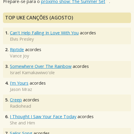
Prepare-se para o
próximo show: The Summer Set
.
TOP UKE CANÇÕES (AGOSTO)
1.
Can't Help Falling In Love With You
acordes
Elvis Presley
2.
Riptide
acordes
Vance Joy
3.
Somewhere Over The Rainbow
acordes
Israel Kamakawiwo'ole
4.
I'm Yours
acordes
Jason Mraz
5.
Creep
acordes
Radiohead
6.
I Thought I Saw Your Face Today
acordes
She and Him
7.
Sailor Song
acordes