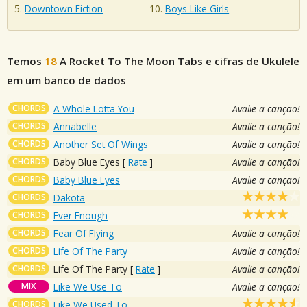
Downtown Fiction
Boys Like Girls
Temos
18
A Rocket To The Moon
Tabs e cifras de Ukulele
em um banco de dados
CHORDS
A Whole Lotta You
Avalie a canção!
CHORDS
Annabelle
Avalie a canção!
CHORDS
Another Set Of Wings
Avalie a canção!
CHORDS
Baby Blue Eyes
[
Rate
]
Avalie a canção!
CHORDS
Baby Blue Eyes
Avalie a canção!
CHORDS
Dakota
CHORDS
Ever Enough
CHORDS
Fear Of Flying
Avalie a canção!
CHORDS
Life Of The Party
Avalie a canção!
CHORDS
Life Of The Party
[
Rate
]
Avalie a canção!
MIX
Like We Use To
Avalie a canção!
CHORDS
Like We Used To