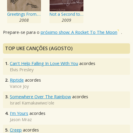
Greetings From... EP
Not a Second to Waste
2008
2009
Prepare-se para o
próximo show: A Rocket To The Moon
.
TOP UKE CANÇÕES (AGOSTO)
1.
Can't Help Falling In Love With You
acordes
Elvis Presley
2.
Riptide
acordes
Vance Joy
3.
Somewhere Over The Rainbow
acordes
Israel Kamakawiwo'ole
4.
I'm Yours
acordes
Jason Mraz
5.
Creep
acordes