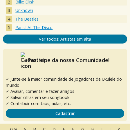
Billie Eilish
Unknown
The Beatles
Panic! At The Disco
Ver todos: Artistas em alta
Participe da nossa Comunidade!
✓ Junte-se à maior comunidade de Jogadores de Ukulele do
mundo
✓ Avaliar, comentar e fazer amigos
✓ Salvar cifras em seu songbook
✓ Contribuir com tabs, aulas, etc.
Cadastrar
0-9
A
B
C
D
E
F
G
H
I
J
K