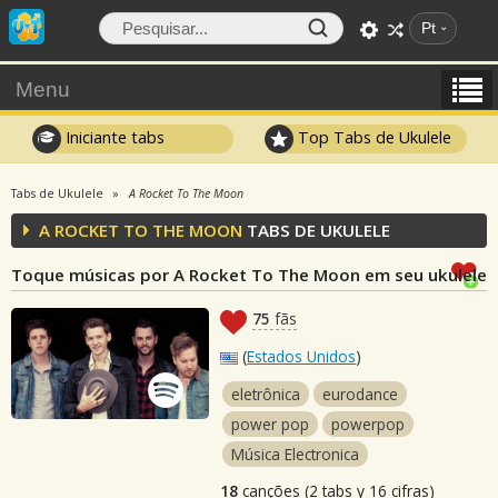
Pt
Menu
Iniciante tabs
Top Tabs de Ukulele
Tabs de Ukulele
A Rocket To The Moon
A ROCKET TO THE MOON
TABS DE UKULELE
Toque músicas por A Rocket To The Moon em seu ukulele
75
fãs
(
Estados Unidos
)
eletrônica
eurodance
power pop
powerpop
Música Electronica
18
canções (2 tabs y 16 cifras)