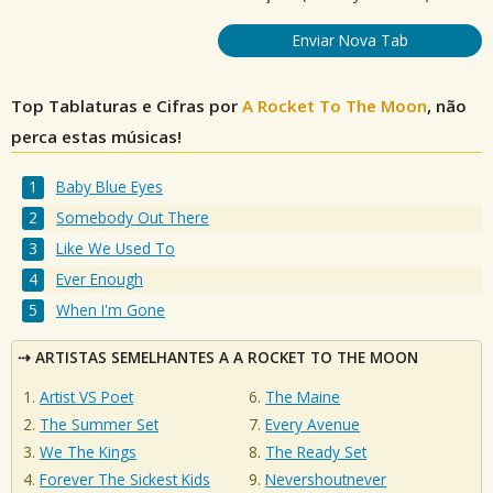
Enviar Nova Tab
Top Tablaturas e Cifras por
A Rocket To The Moon
, não
perca estas músicas!
Baby Blue Eyes
Somebody Out There
Like We Used To
Ever Enough
When I'm Gone
ARTISTAS SEMELHANTES A A ROCKET TO THE MOON
Artist VS Poet
The Maine
The Summer Set
Every Avenue
We The Kings
The Ready Set
Forever The Sickest Kids
Nevershoutnever