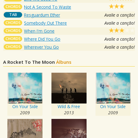
CHORDS
Not A Second To Waste
TAB
Resguardum Ether
Avalie a canção!
CHORDS
Somebody Out There
Avalie a canção!
CHORDS
When I'm Gone
CHORDS
Where Did You Go
Avalie a canção!
CHORDS
Wherever You Go
Avalie a canção!
A Rocket To The Moon
Álbuns
On Your Side
Wild & Free
On Your Side
2009
2013
2009