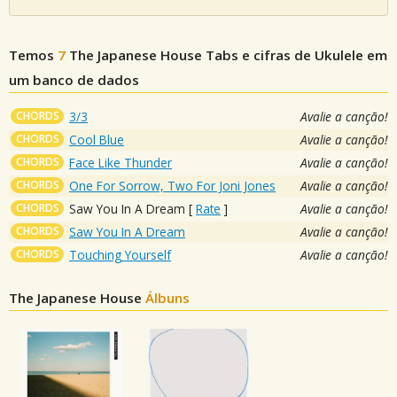
Temos
7
The Japanese House
Tabs e cifras de Ukulele em
um banco de dados
CHORDS
3/3
Avalie a canção!
CHORDS
Cool Blue
Avalie a canção!
CHORDS
Face Like Thunder
Avalie a canção!
CHORDS
One For Sorrow, Two For Joni Jones
Avalie a canção!
CHORDS
Saw You In A Dream
[
Rate
]
Avalie a canção!
CHORDS
Saw You In A Dream
Avalie a canção!
CHORDS
Touching Yourself
Avalie a canção!
The Japanese House
Álbuns