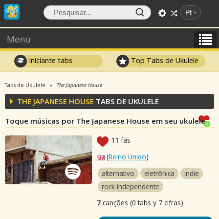
Pt
Menu
Iniciante tabs
Top Tabs de Ukulele
Tabs de Ukulele
The Japanese House
THE JAPANESE HOUSE
TABS DE UKULELE
Toque músicas por The Japanese House em seu ukulele
11
fãs
(
Reino Unido
)
alternativo
eletrônica
indie
rock independente
7
canções (0 tabs y 7 cifras)