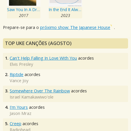
Saw You In A Dream
In the End It Always Does
2017
2023
Prepare-se para o
próximo show: The Japanese House
.
TOP UKE CANÇÕES (AGOSTO)
1.
Can't Help Falling In Love With You
acordes
Elvis Presley
2.
Riptide
acordes
Vance Joy
3.
Somewhere Over The Rainbow
acordes
Israel Kamakawiwo'ole
4.
I'm Yours
acordes
Jason Mraz
5.
Creep
acordes
Radiohead