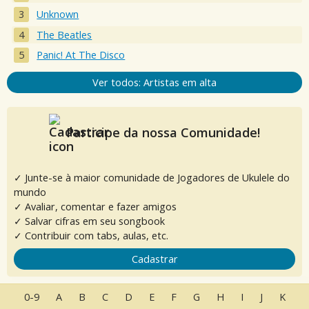
Unknown
The Beatles
Panic! At The Disco
Ver todos: Artistas em alta
Participe da nossa Comunidade!
✓ Junte-se à maior comunidade de Jogadores de Ukulele do
mundo
✓ Avaliar, comentar e fazer amigos
✓ Salvar cifras em seu songbook
✓ Contribuir com tabs, aulas, etc.
Cadastrar
0-9
A
B
C
D
E
F
G
H
I
J
K