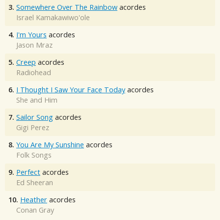
3.
Somewhere Over The Rainbow
acordes
Israel Kamakawiwo'ole
4.
I'm Yours
acordes
Jason Mraz
5.
Creep
acordes
Radiohead
6.
I Thought I Saw Your Face Today
acordes
She and Him
7.
Sailor Song
acordes
Gigi Perez
8.
You Are My Sunshine
acordes
Folk Songs
9.
Perfect
acordes
Ed Sheeran
10.
Heather
acordes
Conan Gray