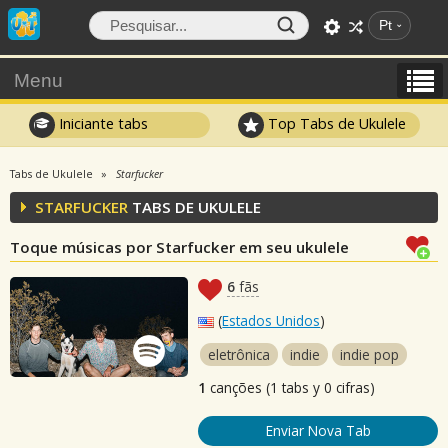
Pt
Menu
Iniciante tabs
Top Tabs de Ukulele
Tabs de Ukulele
Starfucker
STARFUCKER
TABS DE UKULELE
Toque músicas por Starfucker em seu ukulele
6
fãs
(
Estados Unidos
)
eletrônica
indie
indie pop
1
canções (1 tabs y 0 cifras)
Enviar Nova Tab