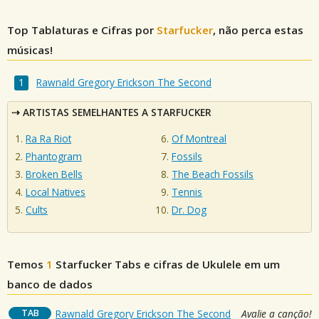
Top Tablaturas e Cifras por
Starfucker
, não perca estas
músicas!
Rawnald Gregory Erickson The Second
ARTISTAS SEMELHANTES A STARFUCKER
Ra Ra Riot
Of Montreal
Phantogram
Fossils
Broken Bells
The Beach Fossils
Local Natives
Tennis
Cults
Dr. Dog
Temos
1
Starfucker
Tabs e cifras de Ukulele em um
banco de dados
TAB
Rawnald Gregory Erickson The Second
Avalie a canção!