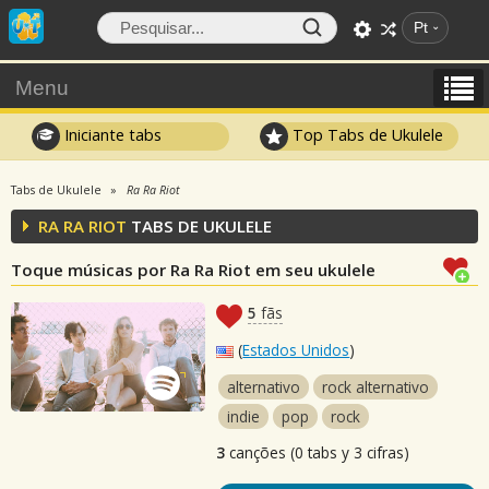
Pt
Menu
Iniciante tabs
Top Tabs de Ukulele
Tabs de Ukulele
Ra Ra Riot
RA RA RIOT
TABS DE UKULELE
Toque músicas por Ra Ra Riot em seu ukulele
5
fãs
(
Estados Unidos
)
alternativo
rock alternativo
indie
pop
rock
3
canções (0 tabs y 3 cifras)