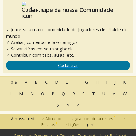
Participe da nossa Comunidade!
✓ Junte-se à maior comunidade de Jogadores de Ukulele do
mundo
✓ Avaliar, comentar e fazer amigos
✓ Salvar cifras em seu songbook
✓ Contribuir com tabs, aulas, etc.
Cadastrar
0-9
A
B
C
D
E
F
G
H
I
J
K
L
M
N
O
P
Q
R
S
T
U
V
W
X
Y
Z
A nossa rede:
Afinador
gráficos de acordes
Escalas
Lições
(en)
•
•
•
Perguntas Frequentes
Contato
Termos de Uso
Política de