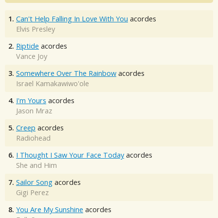
1.
Can't Help Falling In Love With You
acordes
Elvis Presley
2.
Riptide
acordes
Vance Joy
3.
Somewhere Over The Rainbow
acordes
Israel Kamakawiwo'ole
4.
I'm Yours
acordes
Jason Mraz
5.
Creep
acordes
Radiohead
6.
I Thought I Saw Your Face Today
acordes
She and Him
7.
Sailor Song
acordes
Gigi Perez
8.
You Are My Sunshine
acordes