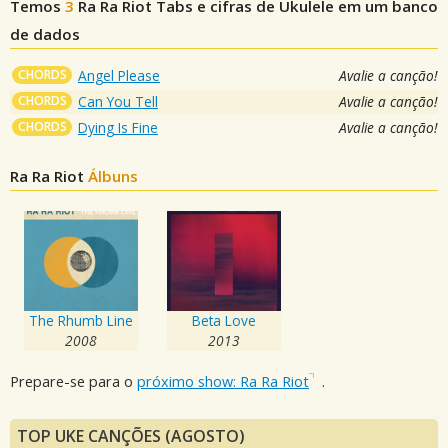
Temos
3
Ra Ra Riot
Tabs e cifras de Ukulele em um banco
de dados
CHORDS
Angel Please
Avalie a canção!
CHORDS
Can You Tell
Avalie a canção!
CHORDS
Dying Is Fine
Avalie a canção!
Ra Ra Riot
Álbuns
The Rhumb Line
Beta Love
2008
2013
Prepare-se para o
próximo show: Ra Ra Riot
.
TOP UKE CANÇÕES (AGOSTO)