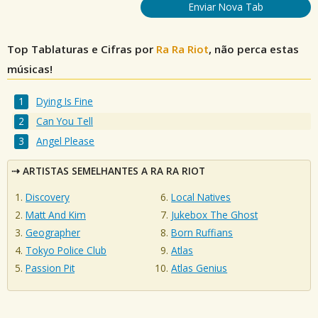
Enviar Nova Tab
Top Tablaturas e Cifras por
Ra Ra Riot
, não perca estas
músicas!
Dying Is Fine
Can You Tell
Angel Please
ARTISTAS SEMELHANTES A RA RA RIOT
Discovery
Local Natives
Matt And Kim
Jukebox The Ghost
Geographer
Born Ruffians
Tokyo Police Club
Atlas
Passion Pit
Atlas Genius