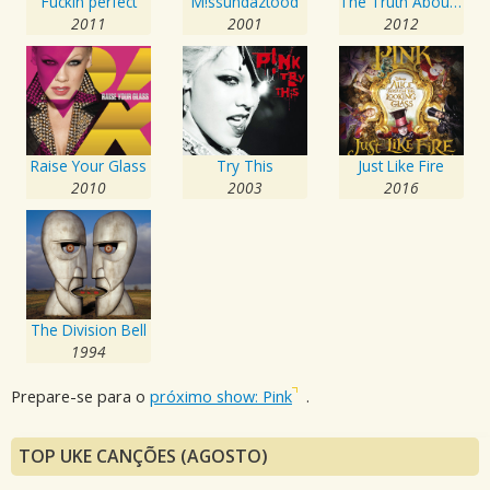
Fuckin perfect
M!ssundaztood
The Truth About Love
2011
2001
2012
Raise Your Glass
Try This
Just Like Fire
2010
2003
2016
The Division Bell
1994
Prepare-se para o
próximo show: Pink
.
TOP UKE CANÇÕES (AGOSTO)