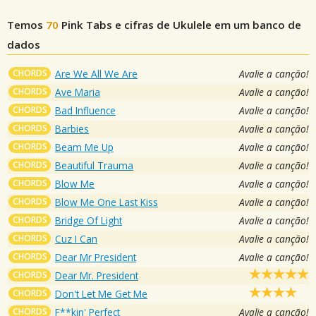
Temos
70
Pink
Tabs e cifras de Ukulele em um banco de
dados
CHORDS
Are We All We Are
Avalie a canção!
CHORDS
Ave Maria
Avalie a canção!
CHORDS
Bad Influence
Avalie a canção!
CHORDS
Barbies
Avalie a canção!
CHORDS
Beam Me Up
Avalie a canção!
CHORDS
Beautiful Trauma
Avalie a canção!
CHORDS
Blow Me
Avalie a canção!
CHORDS
Blow Me One Last Kiss
Avalie a canção!
CHORDS
Bridge Of Light
Avalie a canção!
CHORDS
Cuz I Can
Avalie a canção!
CHORDS
Dear Mr President
Avalie a canção!
CHORDS
Dear Mr. President
CHORDS
Don't Let Me Get Me
CHORDS
F**kin' Perfect
Avalie a canção!