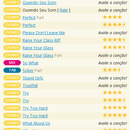
CHORDS
Ouvindo Seu Som
Avalie a canção!
CHORDS
Ouvindo Seu Som
[
Rate
]
Avalie a canção!
CHORDS
Perfect
Part
CHORDS
Perfect
CHORDS
Please Don't Leave Me
Avalie a canção!
CHORDS
Raise Your Class Riff
CHORDS
Raise Your Glass
CHORDS
Raise Your Glass
Part
Avalie a canção!
MIX
So What
Avalie a canção!
TAB
Sober
Part
CHORDS
Stupid Girls
Avalie a canção!
CHORDS
Trustfall
Avalie a canção!
CHORDS
Try
CHORDS
Try
CHORDS
Try Too Hard
CHORDS
Try Too Hard
CHORDS
What About Us
Avalie a canção!