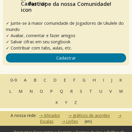
Participe da nossa Comunidade!
✓ Junte-se à maior comunidade de Jogadores de Ukulele do
mundo
✓ Avaliar, comentar e fazer amigos
✓ Salvar cifras em seu songbook
✓ Contribuir com tabs, aulas, etc.
Cadastrar
0-9
A
B
C
D
E
F
G
H
I
J
K
L
M
N
O
P
Q
R
S
T
U
V
W
X
Y
Z
A nossa rede:
Afinador
gráficos de acordes
Escalas
Lições
(en)
•
•
•