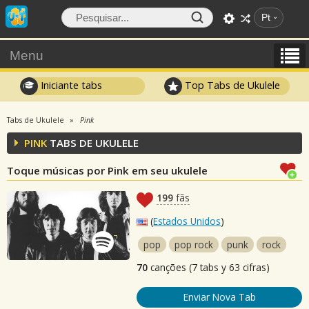
Pt
Menu
Iniciante tabs
Top Tabs de Ukulele
Tabs de Ukulele
Pink
PINK
TABS DE UKULELE
Toque músicas por Pink em seu ukulele
199
fãs
(
Estados Unidos
)
pop
pop rock
punk
rock
70
canções (7 tabs y 63 cifras)
Enviar Nova Tab