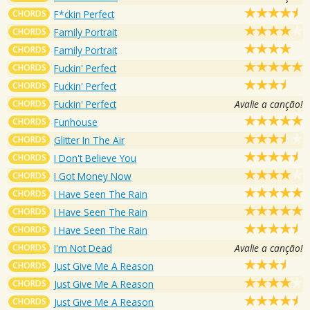
CHORDS
F*ckin Perfect
CHORDS
Family Portrait
CHORDS
Family Portrait
CHORDS
Fuckin' Perfect
CHORDS
Fuckin' Perfect
CHORDS
Fuckin' Perfect
Avalie a canção!
CHORDS
Funhouse
CHORDS
Glitter In The Air
CHORDS
I Don't Believe You
CHORDS
I Got Money Now
CHORDS
I Have Seen The Rain
CHORDS
I Have Seen The Rain
CHORDS
I Have Seen The Rain
CHORDS
I'm Not Dead
Avalie a canção!
CHORDS
Just Give Me A Reason
CHORDS
Just Give Me A Reason
CHORDS
Just Give Me A Reason