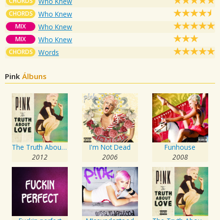
CHORDS
Who Knew
CHORDS
Who Knew
MIX
Who Knew
MIX
Who Knew
CHORDS
Words
Pink
Álbuns
The Truth About Love
I'm Not Dead
Funhouse
2012
2006
2008