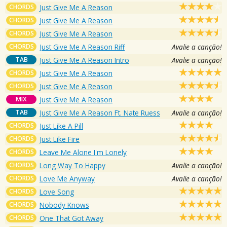
CHORDS
Just Give Me A Reason
CHORDS
Just Give Me A Reason
CHORDS
Just Give Me A Reason
CHORDS
Just Give Me A Reason Riff
Avalie a canção!
TAB
Just Give Me A Reason Intro
Avalie a canção!
CHORDS
Just Give Me A Reason
CHORDS
Just Give Me A Reason
MIX
Just Give Me A Reason
TAB
Just Give Me A Reason Ft. Nate Ruess
Avalie a canção!
CHORDS
Just Like A Pill
CHORDS
Just Like Fire
CHORDS
Leave Me Alone I'm Lonely
CHORDS
Long Way To Happy
Avalie a canção!
CHORDS
Love Me Anyway
Avalie a canção!
CHORDS
Love Song
CHORDS
Nobody Knows
CHORDS
One That Got Away