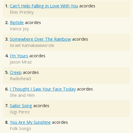
1.
Can't Help Falling In Love With You
acordes
Elvis Presley
2.
Riptide
acordes
Vance Joy
3.
Somewhere Over The Rainbow
acordes
Israel Kamakawiwo'ole
4.
I'm Yours
acordes
Jason Mraz
5.
Creep
acordes
Radiohead
6.
I Thought I Saw Your Face Today
acordes
She and Him
7.
Sailor Song
acordes
Gigi Perez
8.
You Are My Sunshine
acordes
Folk Songs