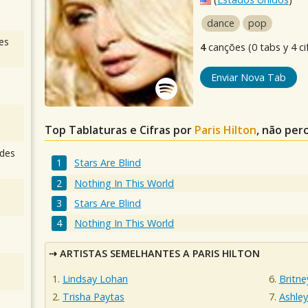
dance
pop
es
4
canções (0 tabs y 4 ci
Enviar Nova Tab
Top Tablaturas e Cifras por
Paris Hilton
, não per
des
Stars Are Blind
Nothing In This World
Stars Are Blind
Nothing In This World
ARTISTAS SEMELHANTES A PARIS HILTON
Lindsay Lohan
Britne
Trisha Paytas
Ashley