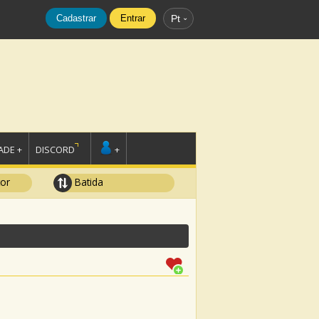
Cadastrar
Entrar
Pt
DE +
DISCORD
+
tor
Batida