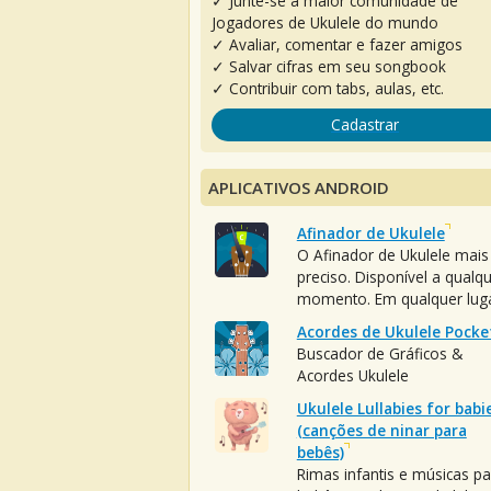
✓ Junte-se à maior comunidade de
Jogadores de Ukulele do mundo
✓ Avaliar, comentar e fazer amigos
✓ Salvar cifras em seu songbook
✓ Contribuir com tabs, aulas, etc.
Cadastrar
APLICATIVOS ANDROID
Afinador de Ukulele
O Afinador de Ukulele mais
preciso. Disponível a qualq
momento. Em qualquer luga
Acordes de Ukulele Pocke
Buscador de Gráficos &
Acordes Ukulele
Ukulele Lullabies for babi
(canções de ninar para
bebês)
Rimas infantis e músicas pa