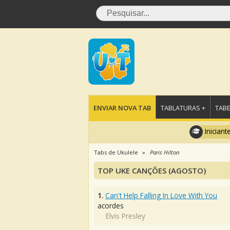
ENVIAR NOVA TAB
TABLATURAS +
TABE
Iniciant
Tabs de Ukulele
Paris Hilton
TOP UKE CANÇÕES (AGOSTO)
1.
Can't Help Falling In Love With You
acordes
Elvis Presley