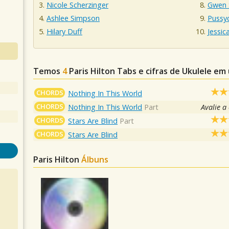
Nicole Scherzinger
Gwen 
Ashlee Simpson
Pussyc
Hilary Duff
Jessic
Temos
4
Paris Hilton
Tabs e cifras de Ukulele em
CHORDS
Nothing In This World
CHORDS
Nothing In This World
Part
Avalie a
CHORDS
Stars Are Blind
Part
CHORDS
Stars Are Blind
Paris Hilton
Álbuns