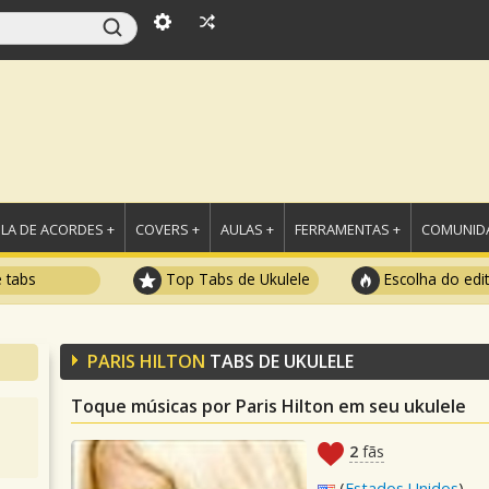
LA DE ACORDES +
COVERS +
AULAS +
FERRAMENTAS +
COMUNIDA
e tabs
Top Tabs de Ukulele
Escolha do edi
PARIS HILTON
TABS DE UKULELE
Toque músicas por Paris Hilton em seu ukulele
2
fãs
(
Estados Unidos
)