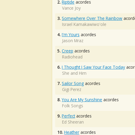
2.
Riptide
acordes
Vance Joy
3.
Somewhere Over The Rainbow
acord
Israel Kamakawiwo'ole
4.
I'm Yours
acordes
Jason Mraz
5.
Creep
acordes
Radiohead
6.
I Thought I Saw Your Face Today
acor
She and Him
7.
Sailor Song
acordes
Gigi Perez
8.
You Are My Sunshine
acordes
Folk Songs
9.
Perfect
acordes
Ed Sheeran
10.
Heather
acordes