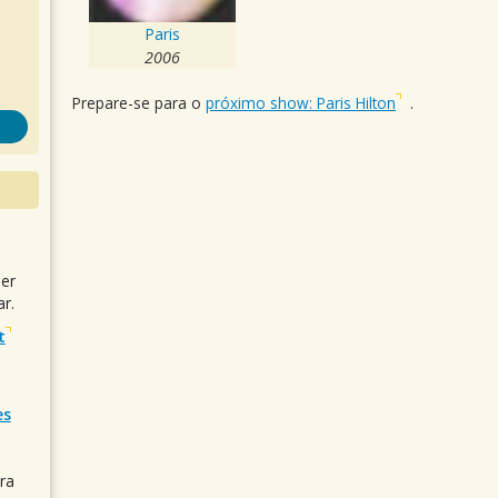
Paris
2006
Prepare-se para o
próximo show: Paris Hilton
.
uer
r.
t
es
ra