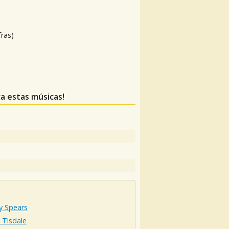
fras)
ca estas músicas!
y Spears
 Tisdale