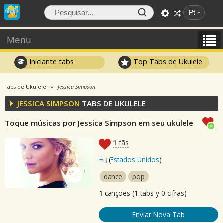
Pt
Menu
Iniciante tabs
Top Tabs de Ukulele
Tabs de Ukulele
Jessica Simpson
JESSICA SIMPSON
TABS DE UKULELE
Toque músicas por Jessica Simpson em seu ukulele
1
fãs
(
Estados Unidos
)
dance
pop
1
canções (1 tabs y 0 cifras)
Enviar Nova Tab