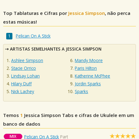
Top Tablaturas e Cifras por
Jessica Simpson
, não perca
estas músicas!
Pelican On A Stick
ARTISTAS SEMELHANTES A JESSICA SIMPSON
Ashlee Simpson
Mandy Moore
Stacie Orrico
Paris Hilton
Lindsay Lohan
Katherine McPhee
Hilary Duff
Jordin Sparks
Nick Lachey
Sparks
Temos
1
Jessica Simpson
Tabs e cifras de Ukulele em um
banco de dados
MIX
Pelican On A Stick
Part