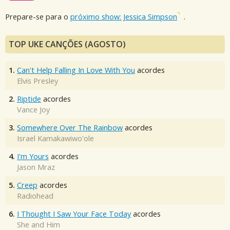
Prepare-se para o
próximo show: Jessica Simpson
.
TOP UKE CANÇÕES (AGOSTO)
1.
Can't Help Falling In Love With You
acordes
Elvis Presley
2.
Riptide
acordes
Vance Joy
3.
Somewhere Over The Rainbow
acordes
Israel Kamakawiwo'ole
4.
I'm Yours
acordes
Jason Mraz
5.
Creep
acordes
Radiohead
6.
I Thought I Saw Your Face Today
acordes
She and Him