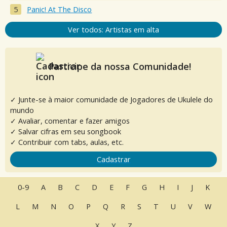
Panic! At The Disco
Ver todos: Artistas em alta
Participe da nossa Comunidade!
✓ Junte-se à maior comunidade de Jogadores de Ukulele do
mundo
✓ Avaliar, comentar e fazer amigos
✓ Salvar cifras em seu songbook
✓ Contribuir com tabs, aulas, etc.
Cadastrar
0-9
A
B
C
D
E
F
G
H
I
J
K
L
M
N
O
P
Q
R
S
T
U
V
W
X
Y
Z