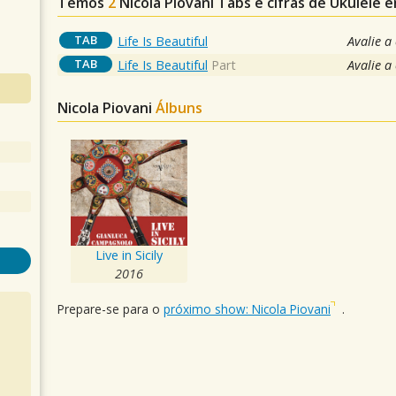
Temos
2
Nicola Piovani
Tabs e cifras de Ukulele
TAB
Life Is Beautiful
Avalie a
TAB
Life Is Beautiful
Part
Avalie a
Nicola Piovani
Álbuns
Live in Sicily
2016
Prepare-se para o
próximo show: Nicola Piovani
.