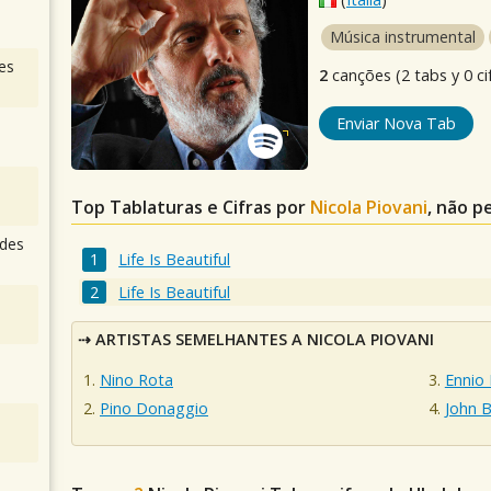
Música instrumental
es
2
canções (2 tabs y 0 ci
Enviar Nova Tab
Top Tablaturas e Cifras por
Nicola Piovani
, não p
des
Life Is Beautiful
Life Is Beautiful
ARTISTAS SEMELHANTES A NICOLA PIOVANI
Nino Rota
Ennio
Pino Donaggio
John B