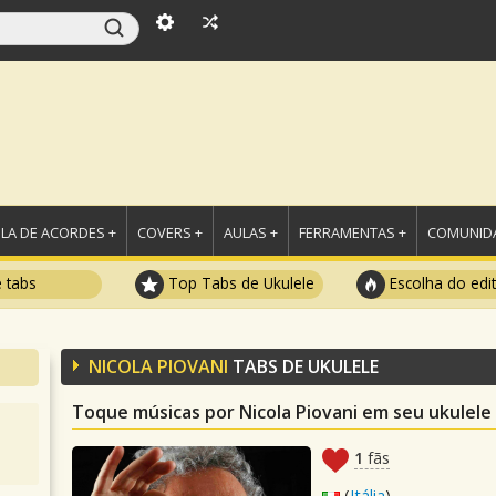
LA DE ACORDES +
COVERS +
AULAS +
FERRAMENTAS +
COMUNIDA
e tabs
Top Tabs de Ukulele
Escolha do edi
NICOLA PIOVANI
TABS DE UKULELE
Toque músicas por Nicola Piovani em seu ukulele
1
fãs
(
Itália
)