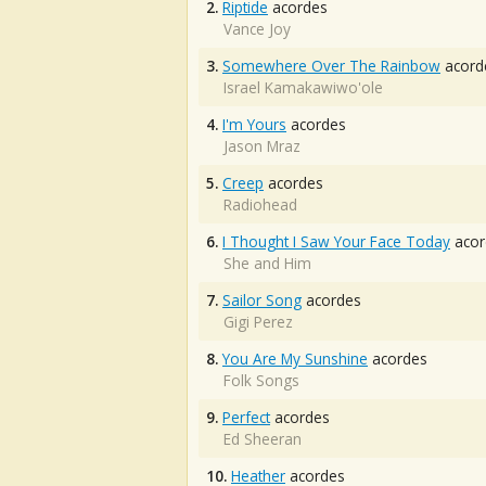
2.
Riptide
acordes
Vance Joy
3.
Somewhere Over The Rainbow
acord
Israel Kamakawiwo'ole
4.
I'm Yours
acordes
Jason Mraz
5.
Creep
acordes
Radiohead
6.
I Thought I Saw Your Face Today
acor
She and Him
7.
Sailor Song
acordes
Gigi Perez
8.
You Are My Sunshine
acordes
Folk Songs
9.
Perfect
acordes
Ed Sheeran
10.
Heather
acordes