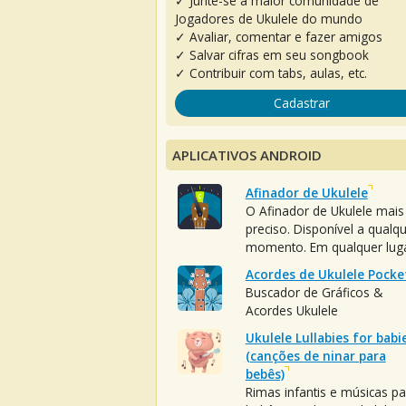
✓ Junte-se à maior comunidade de
Jogadores de Ukulele do mundo
✓ Avaliar, comentar e fazer amigos
✓ Salvar cifras em seu songbook
✓ Contribuir com tabs, aulas, etc.
Cadastrar
APLICATIVOS ANDROID
Afinador de Ukulele
O Afinador de Ukulele mais
preciso. Disponível a qualq
momento. Em qualquer luga
Acordes de Ukulele Pocke
Buscador de Gráficos &
Acordes Ukulele
Ukulele Lullabies for babi
(canções de ninar para
bebês)
Rimas infantis e músicas pa