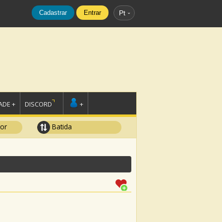
Cadastrar
Entrar
Pt
DE +
DISCORD
+
tor
Batida