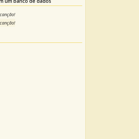
 em um banco de dados
 canção!
 canção!