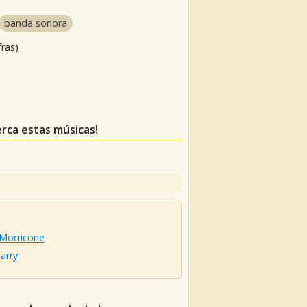
banda sonora
fras)
erca estas músicas!
 Morricone
arry