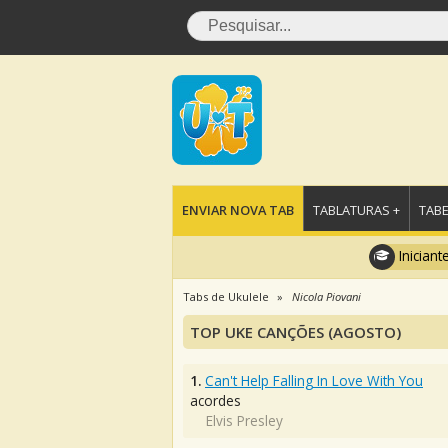
ENVIAR NOVA TAB
TABLATURAS +
TABE
Iniciant
Tabs de Ukulele
Nicola Piovani
TOP UKE CANÇÕES (AGOSTO)
1.
Can't Help Falling In Love With You
acordes
Elvis Presley