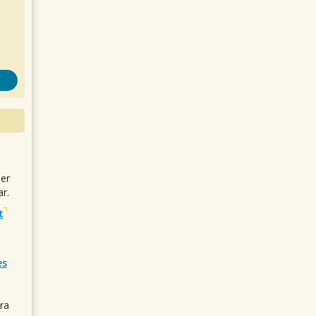
uer
r.
t
es
ra