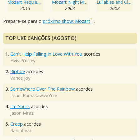
Mozart: Requiem Realisations
Mozart: Night Music
Lullabies and Classical Songs for Children
2013
2003
2008
Prepare-se para o
próximo show: Mozart
.
TOP UKE CANÇÕES (AGOSTO)
1.
Can't Help Falling In Love With You
acordes
Elvis Presley
2.
Riptide
acordes
Vance Joy
3.
Somewhere Over The Rainbow
acordes
Israel Kamakawiwo'ole
4.
I'm Yours
acordes
Jason Mraz
5.
Creep
acordes
Radiohead