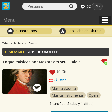
Pt
Menu
Iniciante tabs
Top Tabs de Ukulele
Tabs de Ukulele
Mozart
MOZART
TABS DE UKULELE
Toque músicas por Mozart em seu ukulele
61
fãs
(
Áustria
)
Música clássica
Música instrumental
Ópera
6
canções (5 tabs y 1 cifras)