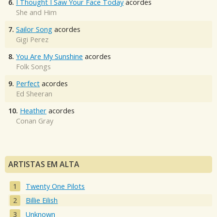
6.
I Thought I Saw Your Face Today
acordes
She and Him
7.
Sailor Song
acordes
Gigi Perez
8.
You Are My Sunshine
acordes
Folk Songs
9.
Perfect
acordes
Ed Sheeran
10.
Heather
acordes
Conan Gray
ARTISTAS EM ALTA
Twenty One Pilots
Billie Eilish
Unknown