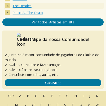
The Beatles
Panic! At The Disco
Ver todos: Artistas em alta
Participe da nossa Comunidade!
✓ Junte-se à maior comunidade de Jogadores de Ukulele do
mundo
✓ Avaliar, comentar e fazer amigos
✓ Salvar cifras em seu songbook
✓ Contribuir com tabs, aulas, etc.
Cadastrar
0-9
A
B
C
D
E
F
G
H
I
J
K
L
M
N
O
P
Q
R
S
T
U
V
W