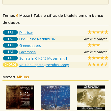
Temos
6
Mozart
Tabs e cifras de Ukulele em um banco
de dados
TAB
Dies Irae
TAB
Eine Kleine Nachtmusik
Avalie a canção!
TAB
Greensleeves
TAB
Lacrimosa
Avalie a canção!
TAB
Sonata In C K545 Movement 1
CHORDS
Voi Che Sapete (cherubin Song)
Mozart
Álbuns