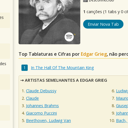
1
canções (1 tabs y 0 ci
es
Enviar Nova Tab
Top Tablaturas e Cifras por
Edgar Grieg
, não per
des
In The Hall Of The Mountain King
ARTISTAS SEMELHANTES A EDGAR GRIEG
Claude Debussy
Ludwi
Claude
Mauric
Johannes Brahms
Giuse
Giacomo Puccini
Johann
Beethoven, Ludwig Van
Bach,