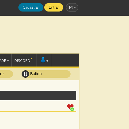
Cadastrar
Entrar
Pt
DE +
DISCORD
+
tor
Batida