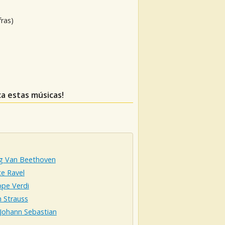
fras)
ca estas músicas!
g Van Beethoven
e Ravel
ppe Verdi
 Strauss
 Johann Sebastian