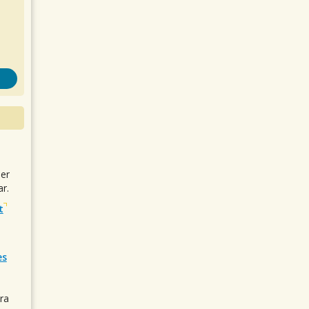
uer
r.
t
es
ra