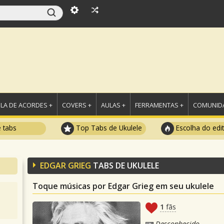
LA DE ACORDES +
COVERS +
AULAS +
FERRAMENTAS +
COMUNIDA
e tabs
Top Tabs de Ukulele
Escolha do edi
EDGAR GRIEG
TABS DE UKULELE
Toque músicas por Edgar Grieg em seu ukulele
1
fãs
Desconhecido