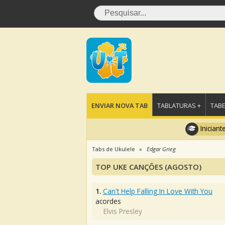
ENVIAR NOVA TAB
TABLATURAS +
TABE
Iniciant
Tabs de Ukulele
Edgar Grieg
TOP UKE CANÇÕES (AGOSTO)
1.
Can't Help Falling In Love With You
acordes
Elvis Presley