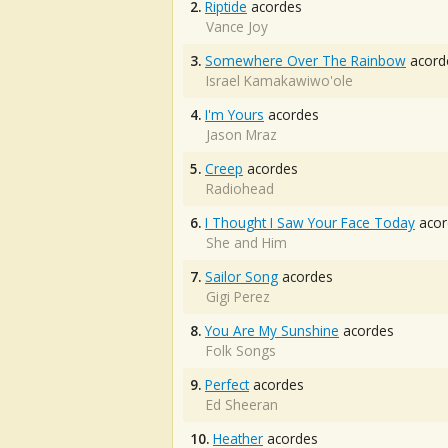
2.
Riptide
acordes
Vance Joy
3.
Somewhere Over The Rainbow
acord
Israel Kamakawiwo'ole
4.
I'm Yours
acordes
Jason Mraz
5.
Creep
acordes
Radiohead
6.
I Thought I Saw Your Face Today
acor
She and Him
7.
Sailor Song
acordes
Gigi Perez
8.
You Are My Sunshine
acordes
Folk Songs
9.
Perfect
acordes
Ed Sheeran
10.
Heather
acordes