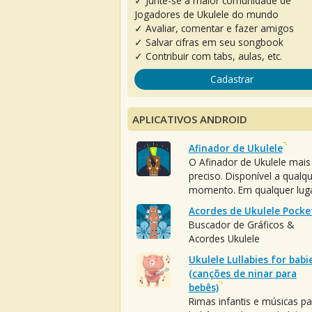
✓ Junte-se à maior comunidade de
Jogadores de Ukulele do mundo
✓ Avaliar, comentar e fazer amigos
✓ Salvar cifras em seu songbook
✓ Contribuir com tabs, aulas, etc.
Cadastrar
APLICATIVOS ANDROID
Afinador de Ukulele
O Afinador de Ukulele mais
preciso. Disponível a qualq
momento. Em qualquer luga
Acordes de Ukulele Pocke
Buscador de Gráficos &
Acordes Ukulele
Ukulele Lullabies for babi
(canções de ninar para
bebês)
Rimas infantis e músicas pa