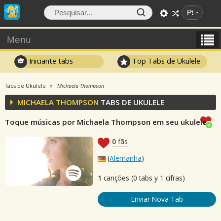
Pt
Menu
Iniciante tabs
Top Tabs de Ukulele
Tabs de Ukulele
Michaela Thompson
MICHAELA THOMPSON
TABS DE UKULELE
Toque músicas por Michaela Thompson em seu ukulele
0
fãs
(
Alemanha
)
1
canções (0 tabs y 1 cifras)
Enviar Nova Tab