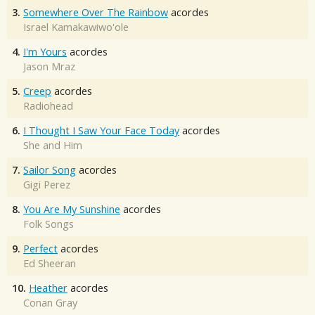
3.
Somewhere Over The Rainbow
acordes
Israel Kamakawiwo'ole
4.
I'm Yours
acordes
Jason Mraz
5.
Creep
acordes
Radiohead
6.
I Thought I Saw Your Face Today
acordes
She and Him
7.
Sailor Song
acordes
Gigi Perez
8.
You Are My Sunshine
acordes
Folk Songs
9.
Perfect
acordes
Ed Sheeran
10.
Heather
acordes
Conan Gray