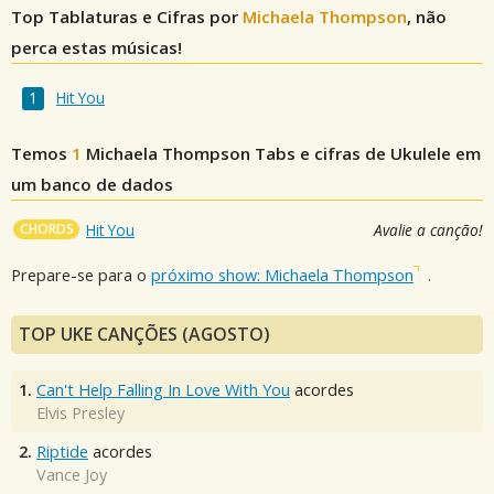
Top Tablaturas e Cifras por
Michaela Thompson
, não
perca estas músicas!
Hit You
Temos
1
Michaela Thompson
Tabs e cifras de Ukulele em
um banco de dados
CHORDS
Hit You
Avalie a canção!
Prepare-se para o
próximo show: Michaela Thompson
.
TOP UKE CANÇÕES (AGOSTO)
1.
Can't Help Falling In Love With You
acordes
Elvis Presley
2.
Riptide
acordes
Vance Joy