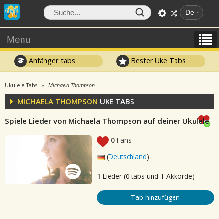
De
Menu
Anfänger tabs
Bester Uke Tabs
Ukulele Tabs
Michaela Thompson
MICHAELA THOMPSON
UKE TABS
Spiele Lieder von Michaela Thompson auf deiner Ukulele
0
Fans
(
Deutschland
)
1
Lieder (0 tabs und 1 Akkorde)
Tab hinzufügen