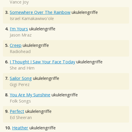
Vance Joy
3.
Somewhere Over The Rainbow
ukulelengriffe
Israel Kamakawiwo'ole
4.
I'm Yours
ukulelengriffe
Jason Mraz
5.
Creep
ukulelengriffe
Radiohead
6.
I Thought I Saw Your Face Today
ukulelengriffe
She and Him
7.
Sailor Song
ukulelengriffe
Gigi Perez
8.
You Are My Sunshine
ukulelengriffe
Folk Songs
9.
Perfect
ukulelengriffe
Ed Sheeran
10.
Heather
ukulelengriffe