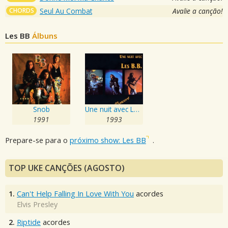
CHORDS
Seul Au Combat
Avalie a canção!
Les BB
Álbuns
Snob
Une nuit avec Les B.B.
1991
1993
Prepare-se para o
próximo show: Les BB
.
TOP UKE CANÇÕES (AGOSTO)
1.
Can't Help Falling In Love With You
acordes
Elvis Presley
2.
Riptide
acordes