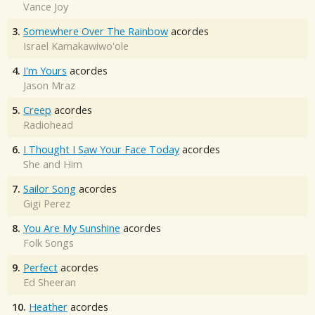
Vance Joy
3.
Somewhere Over The Rainbow
acordes
Israel Kamakawiwo'ole
4.
I'm Yours
acordes
Jason Mraz
5.
Creep
acordes
Radiohead
6.
I Thought I Saw Your Face Today
acordes
She and Him
7.
Sailor Song
acordes
Gigi Perez
8.
You Are My Sunshine
acordes
Folk Songs
9.
Perfect
acordes
Ed Sheeran
10.
Heather
acordes