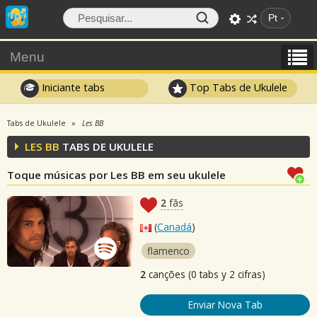
Pt
Menu
Iniciante tabs
Top Tabs de Ukulele
Tabs de Ukulele
Les BB
LES BB
TABS DE UKULELE
Toque músicas por Les BB em seu ukulele
2
fãs
(
Canadá
)
flamenco
2
canções (0 tabs y 2 cifras)
Enviar Nova Tab