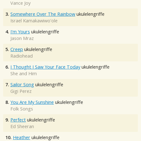
Vance Joy
3.
Somewhere Over The Rainbow
ukulelengriffe
Israel Kamakawiwo'ole
4.
I'm Yours
ukulelengriffe
Jason Mraz
5.
Creep
ukulelengriffe
Radiohead
6.
I Thought I Saw Your Face Today
ukulelengriffe
She and Him
7.
Sailor Song
ukulelengriffe
Gigi Perez
8.
You Are My Sunshine
ukulelengriffe
Folk Songs
9.
Perfect
ukulelengriffe
Ed Sheeran
10.
Heather
ukulelengriffe