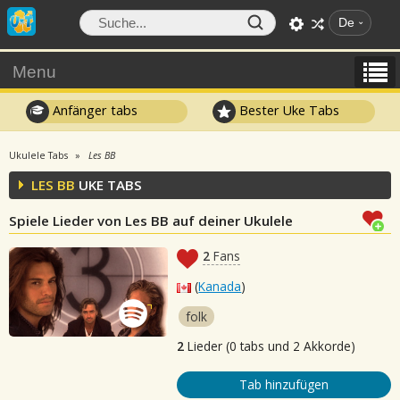
De
Menu
Anfänger tabs
Bester Uke Tabs
Ukulele Tabs
Les BB
LES BB
UKE TABS
Spiele Lieder von Les BB auf deiner Ukulele
2
Fans
(
Kanada
)
folk
2
Lieder (0 tabs und 2 Akkorde)
Tab hinzufügen