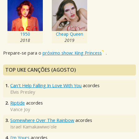
1950
Cheap Queen
2018
2019
Prepare-se para o
próximo show: King Princess
.
TOP UKE CANÇÕES (AGOSTO)
1.
Can't Help Falling In Love With You
acordes
Elvis Presley
2.
Riptide
acordes
Vance Joy
3.
Somewhere Over The Rainbow
acordes
Israel Kamakawiwo'ole
4.
I'm Yours
acordes