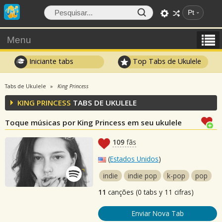
Pt
Menu
Iniciante tabs
Top Tabs de Ukulele
Tabs de Ukulele
King Princess
KING PRINCESS
TABS DE UKULELE
Toque músicas por King Princess em seu ukulele
109
fãs
(
Estados Unidos
)
indie
indie pop
k-pop
pop
11
canções (0 tabs y 11 cifras)
Enviar Nova Tab