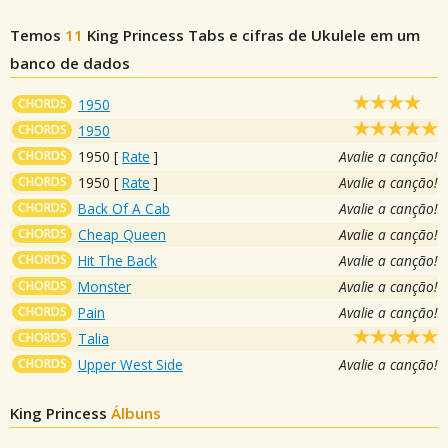
Temos
11
King Princess
Tabs e cifras de Ukulele em um
banco de dados
CHORDS
1950
CHORDS
1950
CHORDS
1950
[
Rate
]
Avalie a canção!
CHORDS
1950
[
Rate
]
Avalie a canção!
CHORDS
Back Of A Cab
Avalie a canção!
CHORDS
Cheap Queen
Avalie a canção!
CHORDS
Hit The Back
Avalie a canção!
CHORDS
Monster
Avalie a canção!
CHORDS
Pain
Avalie a canção!
CHORDS
Talia
CHORDS
Upper West Side
Avalie a canção!
King Princess
Álbuns