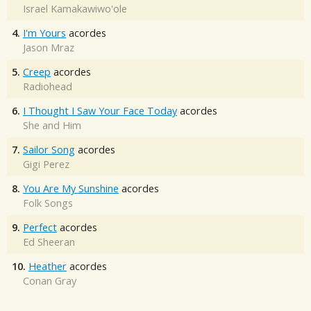
Israel Kamakawiwo'ole
4.
I'm Yours
acordes
Jason Mraz
5.
Creep
acordes
Radiohead
6.
I Thought I Saw Your Face Today
acordes
She and Him
7.
Sailor Song
acordes
Gigi Perez
8.
You Are My Sunshine
acordes
Folk Songs
9.
Perfect
acordes
Ed Sheeran
10.
Heather
acordes
Conan Gray