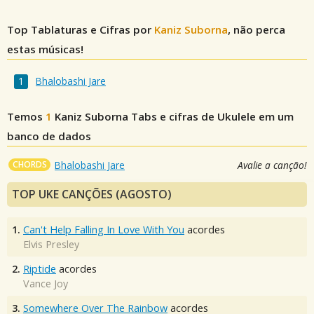
Top Tablaturas e Cifras por
Kaniz Suborna
, não perca
estas músicas!
Bhalobashi Jare
Temos
1
Kaniz Suborna
Tabs e cifras de Ukulele em um
banco de dados
CHORDS
Bhalobashi Jare
Avalie a canção!
TOP UKE CANÇÕES (AGOSTO)
1.
Can't Help Falling In Love With You
acordes
Elvis Presley
2.
Riptide
acordes
Vance Joy
3.
Somewhere Over The Rainbow
acordes