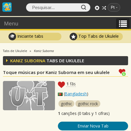
Pt
Menu
Iniciante tabs
Top Tabs de Ukulele
Tabs de Ukulele
Kaniz Suborna
KANIZ SUBORNA
TABS DE UKULELE
Toque músicas por Kaniz Suborna em seu ukulele
1
fãs
(
Bangladesh
)
gothic
gothic rock
1
canções (0 tabs y 1 cifras)
Enviar Nova Tab