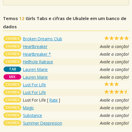
Temos
12
Girls
Tabs e cifras de Ukulele em um banco de
dados
CHORDS
Broken Dreams Club
CHORDS
Heartbreaker
Avalie a canção!
CHORDS
Heartbreaker *
Avalie a canção!
CHORDS
Hellhole Ratrace
Avalie a canção!
TAB
Lauren Marie
Avalie a canção!
MIX
Lauren Marie
Avalie a canção!
CHORDS
Lust For Life
CHORDS
Lust For Life
CHORDS
Lust For Life
[
Rate
]
Avalie a canção!
CHORDS
Magic
Avalie a canção!
CHORDS
Substance
Avalie a canção!
CHORDS
Summer Deppresion
Avalie a canção!