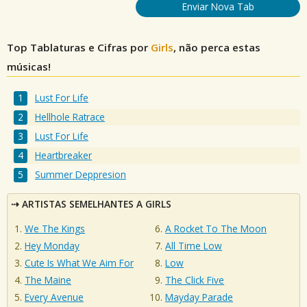
Enviar Nova Tab
Top Tablaturas e Cifras por
Girls
, não perca estas
músicas!
Lust For Life
Hellhole Ratrace
Lust For Life
Heartbreaker
Summer Deppresion
ARTISTAS SEMELHANTES A GIRLS
We The Kings
A Rocket To The Moon
Hey Monday
All Time Low
Cute Is What We Aim For
Low
The Maine
The Click Five
Every Avenue
Mayday Parade