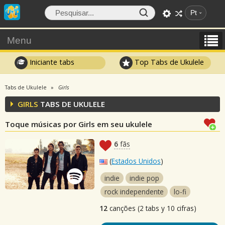
Pt
Menu
Iniciante tabs
Top Tabs de Ukulele
Tabs de Ukulele
Girls
GIRLS
TABS DE UKULELE
Toque músicas por Girls em seu ukulele
6
fãs
(
Estados Unidos
)
indie
indie pop
rock independente
lo-fi
12
canções (2 tabs y 10 cifras)