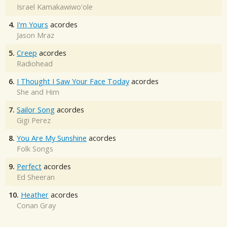
Israel Kamakawiwo'ole
4.
I'm Yours
acordes
Jason Mraz
5.
Creep
acordes
Radiohead
6.
I Thought I Saw Your Face Today
acordes
She and Him
7.
Sailor Song
acordes
Gigi Perez
8.
You Are My Sunshine
acordes
Folk Songs
9.
Perfect
acordes
Ed Sheeran
10.
Heather
acordes
Conan Gray