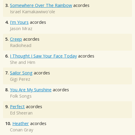
3.
Somewhere Over The Rainbow
acordes
Israel Kamakawiwo'ole
4.
I'm Yours
acordes
Jason Mraz
5.
Creep
acordes
Radiohead
6.
I Thought I Saw Your Face Today
acordes
She and Him
7.
Sailor Song
acordes
Gigi Perez
8.
You Are My Sunshine
acordes
Folk Songs
9.
Perfect
acordes
Ed Sheeran
10.
Heather
acordes
Conan Gray