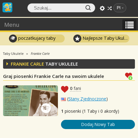
Pl
Menu
poczatkujacy taby
Najlepsze Taby Ukulele
Taby Ukulele
Frankie Carle
FRANKIE CARLE
TABY UKULELE
Graj piosenki Frankie Carle na swoim ukulele
0
fani
(
Stany Zjednoczone
)
1
piosenki (1 Taby i 0 akordy)
Dodaj Nowy Tab