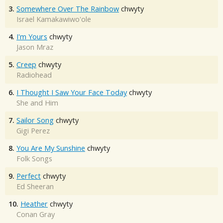
3.
Somewhere Over The Rainbow
chwyty
Israel Kamakawiwo'ole
4.
I'm Yours
chwyty
Jason Mraz
5.
Creep
chwyty
Radiohead
6.
I Thought I Saw Your Face Today
chwyty
She and Him
7.
Sailor Song
chwyty
Gigi Perez
8.
You Are My Sunshine
chwyty
Folk Songs
9.
Perfect
chwyty
Ed Sheeran
10.
Heather
chwyty
Conan Gray