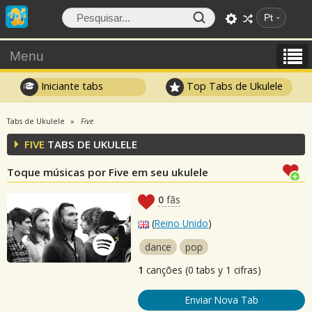
Pt
Menu
Iniciante tabs
Top Tabs de Ukulele
Tabs de Ukulele
Five
FIVE
TABS DE UKULELE
Toque músicas por Five em seu ukulele
0
fãs
(
Reino Unido
)
dance
pop
1
canções (0 tabs y 1 cifras)
Enviar Nova Tab