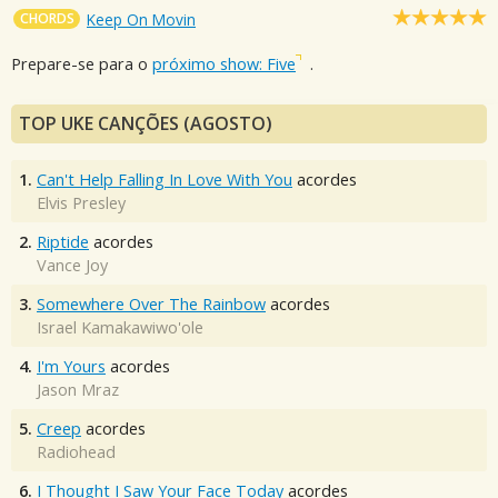
CHORDS
Keep On Movin
Prepare-se para o
próximo show: Five
.
TOP UKE CANÇÕES (AGOSTO)
1.
Can't Help Falling In Love With You
acordes
Elvis Presley
2.
Riptide
acordes
Vance Joy
3.
Somewhere Over The Rainbow
acordes
Israel Kamakawiwo'ole
4.
I'm Yours
acordes
Jason Mraz
5.
Creep
acordes
Radiohead
6.
I Thought I Saw Your Face Today
acordes