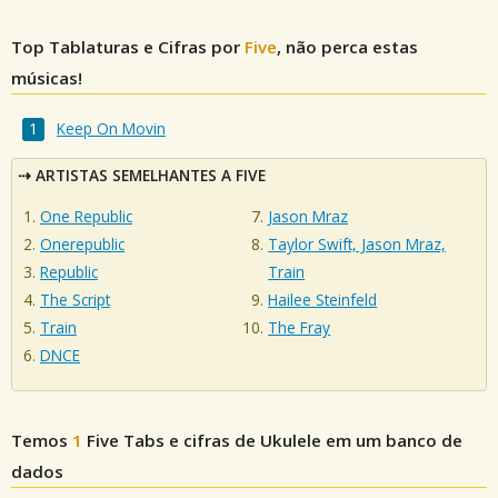
Top Tablaturas e Cifras por
Five
, não perca estas
músicas!
Keep On Movin
ARTISTAS SEMELHANTES A FIVE
One Republic
Jason Mraz
Onerepublic
Taylor Swift, Jason Mraz,
Republic
Train
The Script
Hailee Steinfeld
Train
The Fray
DNCE
Temos
1
Five
Tabs e cifras de Ukulele em um banco de
dados