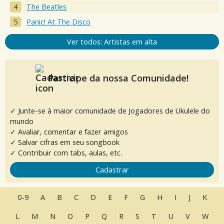
The Beatles
Panic! At The Disco
Ver todos: Artistas em alta
Participe da nossa Comunidade!
✓ Junte-se à maior comunidade de Jogadores de Ukulele do
mundo
✓ Avaliar, comentar e fazer amigos
✓ Salvar cifras em seu songbook
✓ Contribuir com tabs, aulas, etc.
Cadastrar
0-9
A
B
C
D
E
F
G
H
I
J
K
L
M
N
O
P
Q
R
S
T
U
V
W